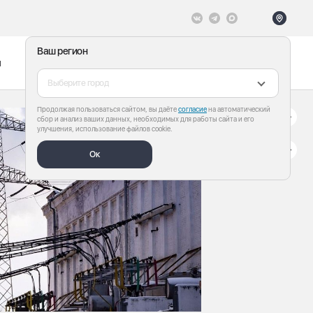
Ваш регион
ы
Меню
Все теги
Выберите город
Продолжая пользоваться сайтом, вы даёте
согласие
на автоматический
сбор и анализ ваших данных, необходимых для работы сайта и его
улучшения, использование файлов cookie.
Ок