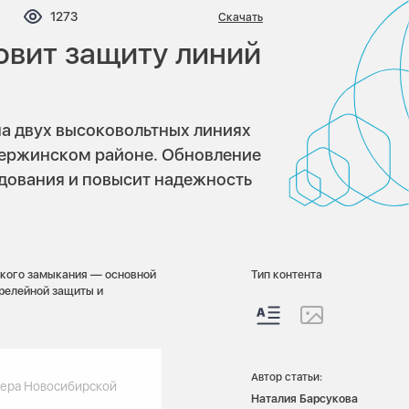
мментариев:
Просмотров:
1273
Скачать
овит защиту линий
на двух высоковольтных линиях
зержинском районе. Обновление
удования и повысит надежность
ткого замыкания — основной
Тип контента
 релейной защиты и
Автор статьи:
нера Новосибирской
Наталия Барсукова