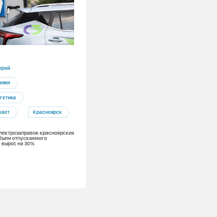
16.07.2026
край
Кемеровская область
авки
Беловская ГРЭС
гетика
Электроэнергетика
жает
Красноярск
Энергоэффективность
 электрозаправок красноярских
Беловская ГРЭС и цифровые технологи
бъем отпускаемого
новый уровень надежности
 вырос на 30%
энергоснабжения промышленных гига