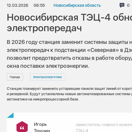
12.03.2026
06:55
Новосибирская область
Ко
0
Новосибирская ТЭЦ-4 обн
электропередач
В 2026 году станция заменит системы защиты 
электропередач к подстанции «Северная» в Д
позволит предотвратить отказы в работе обор
окна поставки электроэнергии.
Города
Электроэнергетика
Станция планирует заменить устаревшие панели защит линий от коро
и резервной. Будут установлены новые автоматизированные системы
автоматики на микропроцессорной базе.
Игорь
заместитель главного инже
Трушин
ТЭЦ-4