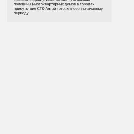
половины многоквартирных домов в городах
присутствия СГК-Алтай готовы к осенне-зимнему
периоду
13.04.2026
Красноярский край
онты
Красноярск
Красноярская ТЭЦ-3
Электроэнергетика
Выработка
ской ГРЭС
Красноярская ТЭЦ-3 нарастила выработку
монт
благодаря вводу новых мощностей