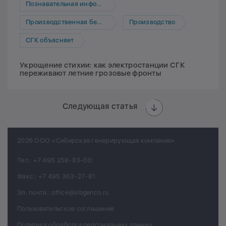
Познавательная информация
Производственная безопасность
Производство
СГК объясняет
Укрощение стихии: как электростанции СГК
переживают летние грозовые фронты
Следующая статья
2026 ООО «Сибирская генерирующая компания»
Тел.:
+7 495 258-83-00
Факс.:
+7 495 363-27-81
Эл. почта.:
office@sibgenco.ru
Пользовательское соглашение
Политика обработки персональных данных