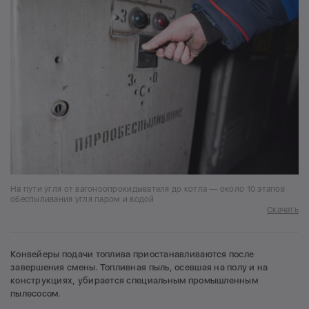
На пути угля от вагоноопрокидывателя до котла — около 10 этапов
обеспыливания угля паром и водой
Скачать
Конвейеры подачи топлива приостанавливаются после
завершения смены. Топливная пыль, осевшая на полу и на
конструкциях, убирается специальным промышленным
пылесосом.