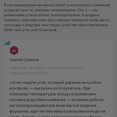
В настоящее время основной способ снизить риски отложений
угольной пыли по галереям топливоподачи ТЭЦ-2 — это
увлажнение угля на этапах транспортировки. В среднем
топливно-транспортному цеху станции требуется около шести
тонн воды и полутора тонн пара в сутки при транспортировке
5000 тонн угля, или 74 вагонов.
Сергей Суменов
начальник топливно-транспортного цеха
Новосибирской ТЭЦ-2
«Этап подачи угля, который держим на особом
контроле, — выгрузка из полувагона. При
плюсовых температурах воздуха применяем
систему водообеспыливания — во время работы
вагоноопрокидывателя включаются водяные
форсунки, идет интенсивное распыление воды на