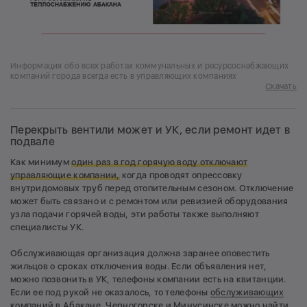
Информация обо всех работах коммунальных и ресурсоснабжающих
компаний города всегда есть в управляющих компаниях
Скачать
Перекрыть вентили может и УК, если ремонт идет в
подвале
Как минимум
один раз в год горячую воду отключают
управляющие компании,
когда проводят опрессовку
внутридомовых труб перед отопительным сезоном. Отключение
может быть связано и с ремонтом или ревизией оборудования
узла подачи горячей воды, эти работы также выполняют
специалисты УК.
Обслуживающая организация должна заранее оповестить
жильцов о сроках отключения воды. Если объявления нет,
можно позвонить в УК, телефоны компании есть на квитанции.
Если ее под рукой не оказалось, то телефоны
обслуживающих
компаний в Абакане
,
Черногорске
и
Минусинске
можно найти