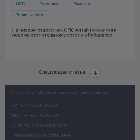
ОЗП
Рубцовск
Ремонты
Тепловые сети
На низком старте: как СГК-Алтай готовится к
новому отопительному сезону в Рубцовске
Следующая статья
2026 ООО «Сибирская генерирующая компания»
Тел.:
+7 495 258-83-00
Факс.:
+7 495 363-27-81
Эл. почта.:
office@sibgenco.ru
Пользовательское соглашение