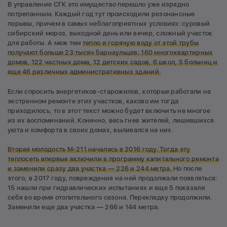
В управление СГК это имущество перешло уже изрядно
потрепанным. Каждый год тут происходили резонансные
порывы, причем в самых неблагоприятных условиях: суровый
сибирский мороз, выходной день или вечер, сложный участок
для работы. А меж тем
тепло и горячую воду от этой трубы
получают больше 23 тысяч барнаульцев: 160 многоквартирных
домов, 122 частных дома, 12 детских садов, 6 школ, 5 больниц и
еще 46 различных административных зданий.
Если спросить энергетиков-старожилов, которые работали на
экстренном ремонте этих участков, каково им тогда
приходилось, то в этот текст можно будет включить не многое
из их воспоминаний. Конечно, весь гнев жителей, лишившихся
уюта и комфорта в своих домах, выливался на них.
Вторая молодость М-211 началась в 2016 году. Тогда эту
теплосеть впервые включили в программу капитального ремонта
и заменили сразу два участка — 226 и 244 метра.
Но после
этого, в 2017 году, повреждения на ней продолжали появляться:
15 нашли при гидравлических испытаниях и еще 5 показали
себя во время отопительного сезона. Перекладку продолжили.
Заменили еще два участка — 266 и 144 метра.