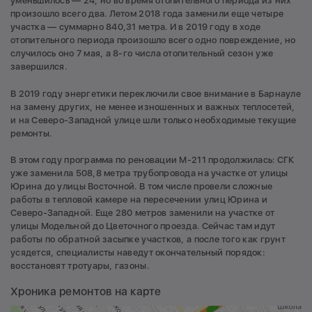
уменьшилось — 24, но во время отопительного периода из них
произошло всего два. Летом 2018 года заменили еще четыре
участка — суммарно 840,31 метра. И в 2019 году в ходе
отопительного периода произошло всего одно повреждение, но
случилось оно 7 мая, а 8-го числа отопительный сезон уже
завершился.
В 2019 году энергетики переключили свое внимание в Барнауле
на замену других, не менее изношенных и важных теплосетей,
и на Северо-Западной улице шли только необходимые текущие
ремонты.
В этом году программа по реновации М-211 продолжилась: СГК
уже заменила 508,8 метра трубопровода на участке от улицы
Юрина до улицы Восточной. В том числе провели сложные
работы в тепловой камере на пересечении улиц Юрина и
Северо-Западной. Еще 280 метров заменили на участке от
улицы Модельной до Цветочного проезда. Сейчас там идут
работы по обратной засыпке участков, а после того как грунт
усядется, специалисты наведут окончательный порядок:
восстановят тротуары, газоны.
Хроника ремонтов на карте