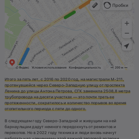
Итого за пять лет, с 2016 по 2020 год, на магистрали М-211,
протянувшейся через Северо-Западную улицу от проспекта
Ленина до улицы Антона Петрова, СГК заменила 2508,8 метра
трубопровода на десяти участках — это почти треть ее
протяженности, сократилось и количество порывов во время
отопительного периода с пяти до одного.
В следующем году Северо-Западной и живущим на ней
барнаульцам дадут немного передохнуть от ремонтов и
перекопов. Но в 2022 году техника и люди вновь начнут
работать над «лечением» этой важной тепловой артерии.