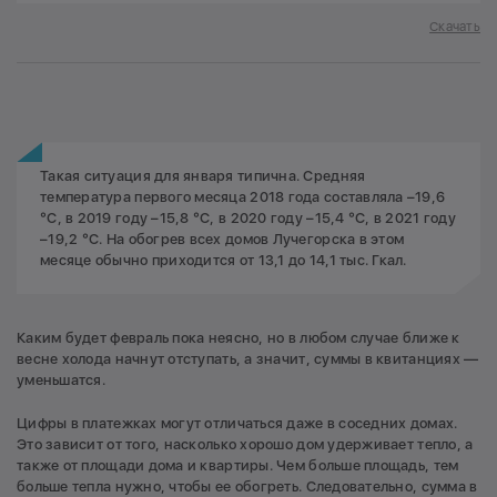
Скачать
Такая ситуация для января типична. Средняя
температура первого месяца 2018 года составляла –19,6
°С, в 2019 году –15,8 °С, в 2020 году –15,4 °С, в 2021 году
–19,2 °С. На обогрев всех домов Лучегорска в этом
месяце обычно приходится от 13,1 до 14,1 тыс. Гкал.
Каким будет февраль пока неясно, но в любом случае ближе к
весне холода начнут отступать, а значит, суммы в квитанциях —
уменьшатся.
Цифры в платежках могут отличаться даже в соседних домах.
Это зависит от того, насколько хорошо дом удерживает тепло, а
также от площади дома и квартиры. Чем больше площадь, тем
больше тепла нужно, чтобы ее обогреть. Следовательно, сумма в