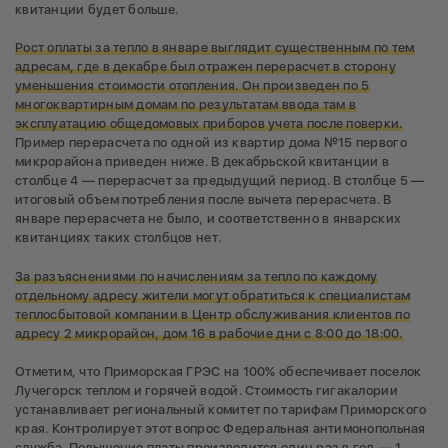
квитанции будет больше.
Рост оплаты за тепло в январе выглядит существенным по тем
адресам, где в декабре был отражен перерасчет в сторону
уменьшения стоимости отопления. Он произведен по 5
многоквартирным домам по результатам ввода там в
эксплуатацию общедомовых приборов учета после поверки.
Пример перерасчета по одной из квартир дома №15 первого
микрорайона приведен ниже. В декабрьской квитанции в
столбце 4 — перерасчет за предыдущий период. В столбце 5 —
итоговый объем потребления после вычета перерасчета. В
январе перерасчета не было, и соответственно в январских
квитанциях таких столбцов нет.
За разъяснениями по начислениям за тепло по каждому
отдельному адресу жители могут обратиться к специалистам
теплосбытовой компании в Центр обслуживания клиентов по
адресу 2 микрорайон, дом 16 в рабочие дни с 8:00 до 18:00.
Отметим, что Приморская ГРЭС на 100% обеспечивает поселок
Лучегорск теплом и горячей водой. Стоимость гигакалории
устанавливает региональный комитет по тарифам Приморского
края. Контролирует этот вопрос Федеральная антимонопольная
служба. Повышение платы производится один раз в год — 1