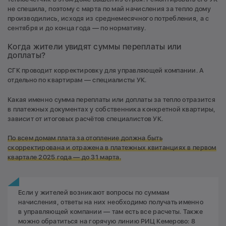
не спешила, поэтому с марта по май начисления за тепло дому
производились, исходя из среднемесячного потребления, а с
сентября и до конца года — по нормативу.
Когда жители увидят суммы переплаты или
доплаты?
СГК проводит корректировку для управляющей компании. А
отдельно по квартирам — специалисты УК.
Какая именно сумма переплаты или доплаты за тепло отразится
в платежных документах у собственника конкретной квартиры,
зависит от итоговых расчётов специалистов УК.
По всем домам плата за отопление должна быть
скорректирована и отражена в платежных квитанциях в первом
квартале 2025 года — до 31 марта.
Если у жителей возникают вопросы по суммам
начисления, ответы на них необходимо получать именно
в управляющей компании — там есть все расчеты. Также
можно обратиться на горячую линию РИЦ Кемерово: 8