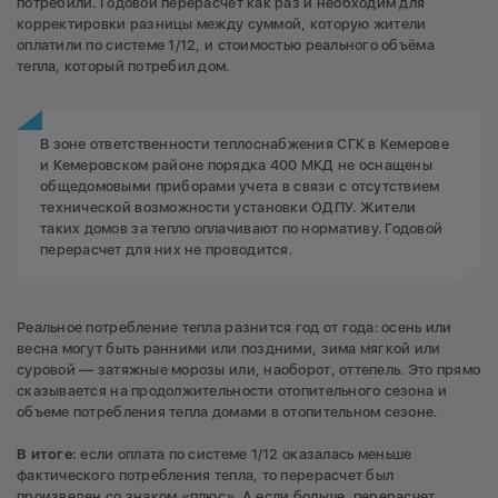
потребили. Годовой перерасчёт как раз и необходим для
корректировки разницы между суммой, которую жители
оплатили по системе 1/12, и стоимостью реального объёма
тепла, который потребил дом.
В зоне ответственности теплоснабжения СГК в Кемерове
и Кемеровском районе порядка 400 МКД не оснащены
общедомовыми приборами учета в связи с отсутствием
технической возможности установки ОДПУ. Жители
таких домов за тепло оплачивают по нормативу. Годовой
перерасчет для них не проводится.
Реальное потребление тепла разнится год от года: осень или
весна могут быть ранними или поздними, зима мягкой или
суровой — затяжные морозы или, наоборот, оттепель. Это прямо
сказывается на продолжительности отопительного сезона и
объеме потребления тепла домами в отопительном сезоне.
В итоге:
если оплата по системе 1/12 оказалась меньше
фактического потребления тепла, то перерасчет был
произведен со знаком «плюс». А если больше, перерасчет