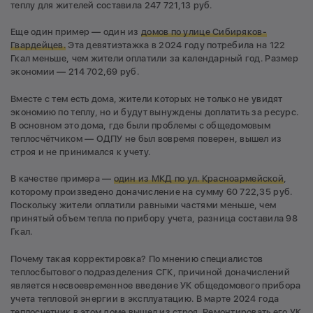
теплу для жителей составила 247 721,13 руб.
Еще один пример — один из
домов по улице Сибиряков-
Гвардейцев.
Эта девятиэтажка в 2024 году потребила на 122
Гкал меньше, чем жители оплатили за календарный год. Размер
экономии — 214 702,69 руб.
Вместе с тем есть дома, жители которых не только не увидят
экономию по теплу, но и будут вынуждены доплатить за ресурс.
В основном это дома, где были проблемы с общедомовым
теплосчётчиком — ОДПУ не был вовремя поверен, вышел из
строя и не принимался к учету.
В качестве примера —
один из МКД по ул. Красноармейской
,
которому произведено доначисление на сумму 60 722,35 руб.
Поскольку жители оплатили равными частями меньше, чем
принятый объем тепла по прибору учета, разница составила 98
Гкал.
Почему такая корректировка? По мнению специалистов
теплосбытового подразделения СГК, причиной доначислений
является несвоевременное введение УК общедомового прибора
учета тепловой энергии в эксплуатацию. В марте 2024 года
теплосчетчик в этом доме вышел из строя. Ремонтировать его УК