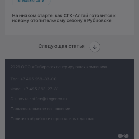
Тепловые сети
На низком старте: как СГК-Алтай готовится к
новому отопительному сезону в Рубцовске
Следующая статья
2026 ООО «Сибирская генерирующая компания»
Тел.:
+7 495 258-83-00
Факс.:
+7 495 363-27-81
Эл. почта.:
office@sibgenco.ru
Пользовательское соглашение
Политика обработки персональных данных
Разработк
Chips