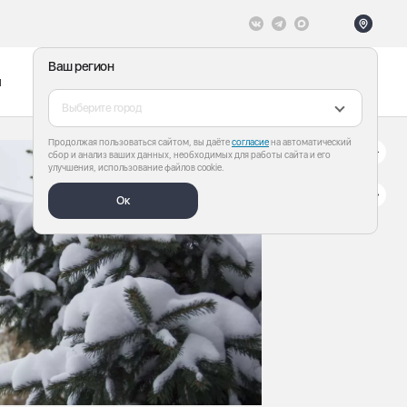
Ваш регион
ы
Меню
Все теги
Выберите город
Продолжая пользоваться сайтом, вы даёте
согласие
на автоматический
сбор и анализ ваших данных, необходимых для работы сайта и его
улучшения, использование файлов cookie.
Ок