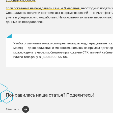
удобным способом.
Если показания не передавали свыше 6 месяцев:
необходимо подать з
Специалисты придут и составят акт сверки показаний — снимут факт
учета и убедятся, что он работает. На основании акта вам пересчитаю
данные не передавались.
Чтобы оплачивать только свой реальный расход, передавайте по
месяц — даже если они не меняются. Если вы на прямом договоре
можно сделать через мобильное приложение СГК, личный кабинет
или по телефону 8 (800) 300-55-55.
Понравилась наша статья? Поделитесь!
ВКонтакте