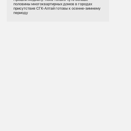
половины многоквартирных домов в городах
присутствия СГК-Алтай готовы к осенне-зимнему
периоду
20.02.2026
СГК
СГК объясняет
Полезная информация
сли срок
Нас спрашивают: Почему нельзя ставить
дополнительные батареи или наращивать
имеющиеся без согласования с УК