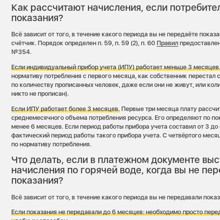
Как рассчитают начисления, если потребите
показания?
Всё зависит от того, в течение какого периода вы не передаёте показа
счётчик. Порядок определен п. 59, п. 59 (2), п. 60
Правил
предоставлен
№354.
Если индивидуальный прибор учета (ИПУ) работает меньше 3 месяцев
нормативу потребления с первого месяца, как собственник перестал с
по количеству прописанных человек, даже если они не живут, или кол
никто не прописан).
Если ИПУ работает более 3 месяцев.
Первые три месяца плату рассчи
среднемесячного объема потребления ресурса. Его определяют по по
менее 6 месяцев. Если период работы прибора учета составил от 3 до 
фактический период работы такого прибора учета. С четвёртого мес
по нормативу потребления.
Что делать, если в платежном документе вы
начисления по горячей воде, когда вы не пе
показания?
Всё зависит от того, в течение какого периода вы не передавали показ
Если показания не передавали до 6 месяцев: необходимо просто пер