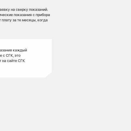
аявку на сверку показаний.
ические показания с прибора
т плату за те месяцы, когда
казания каждый
 с СГК, это
 на сайте СГК