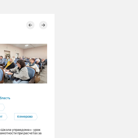
30.04.2026
бласть
СГК
и
Потребители
СГК объясняет
ет
Кемерово
Нас спрашивают: Почему каждый год
необходимо проводить гидравлическ
испытания?
«Школа управдома»: урок
амотности при расчетах за