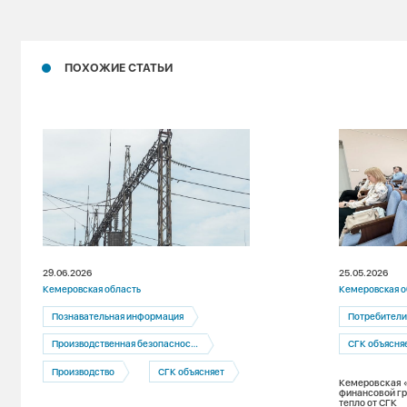
ПОХОЖИЕ СТАТЬИ
29.06.2026
25.05.2026
Кемеровская область
Кемеровская о
Познавательная информация
Потребител
Производственная безопасность
СГК объясня
Производство
СГК объясняет
Кемеровская 
финансовой гр
тепло от СГК