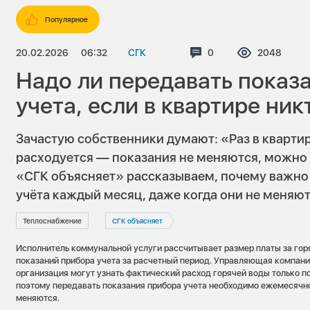
Популярное
20.02.2026
06:32
СГК
Комментариев:
0
Просмотро
2048
Надо ли передавать показ
учета, если в квартире ник
Зачастую собственники думают: «Раз в квартире
расходуется — показания не меняются, можно 
«СГК объясняет» рассказываем, почему важно
учёта каждый месяц, даже когда они не меняют
Теплоснабжение
СГК объясняет
Исполнитель коммунальной услуги рассчитывает размер платы за горя
показаний прибора учета за расчетный период. Управляющая компа
организация могут узнать фактический расход горячей воды только п
поэтому передавать показания прибора учета необходимо ежемесячно
меняются.