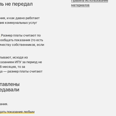
Правила использования
ль не передал
материалов
ния, и как давно работает
ия коммунальных услуг
.
Размер платы считают по
ообщать показания (то есть
ичеству собственников, если
тывают, исходя из
казаниям ИПУ за период не
6 месяцев, то за
яца — размер платы считают
ставлены
редавали
ания.
едать показания любым