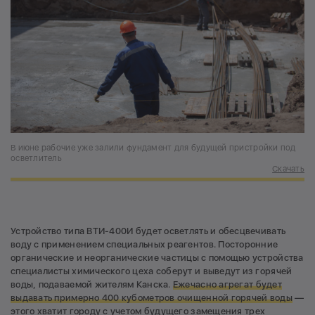
В июне рабочие уже залили фундамент для будущей пристройки под
осветлитель
Скачать
Устройство типа ВТИ-400И будет осветлять и обесцвечивать
воду с применением специальных реагентов. Посторонние
органические и неорганические частицы с помощью устройства
специалисты химического цеха соберут и выведут из горячей
воды, подаваемой жителям Канска.
Ежечасно агрегат будет
выдавать примерно 400 кубометров очищенной горячей воды
—
этого хватит городу с учетом
будущего замещения
трех