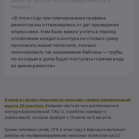
Директор теплосетевого подразделения СГК в
Барнауле
«В этом году при планировании графика
ремонтов мы отталкивались от дат проведения
опрессовки. Нам было важно успеть в период
отключения каждого контура не столько сразу
проложить новые теплосети, сколько
смонтировать так называемые байпасы — трубы,
по которым в дома будет поступать горячая вода
во время ремонта».
В июле в городе специалисты начинают замену коммуникаций
еще на 29 участках.
Большая часть из них расположена в
контуре Барнаульской ТЭЦ-2, и работы совпадут с
опрессовкой, которая пройдет с 19 июля по 5 августа.
Кроме тепловых сетей, СГК в этом году в Барнауле выполнит
работы по техперевооружению насосных агрегатов на 22