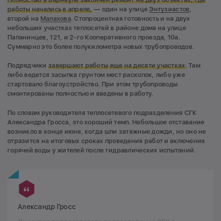
работы начались в апреле,
— один на улице
Энтузиастов
,
второй на
Малахова
. Стопроцентная готовность и на двух
небольших участках теплосетей в районе дома на улице
Папанинцев, 121, и 2-го Кооперативного проезда, 10а.
Суммарно это более полукилометра новых трубопроводов.
Подрядчики
завершают работы еще на десяти участках
. Там
либо ведется засыпка грунтом мест раскопок, либо уже
стартовало благоустройство. При этом трубопроводы
смонтированы полностью и введены в работу.
По словам руководителя теплосетевого подразделения СГК
Александра Гросса, это хороший темп. Небольшое отставание
возникло в конце июня, когда шли затяжные дожди, но оно не
отразится на итоговых сроках проведения работ и включения
горячей воды у жителей после гидравлических испытаний.
Александр Гросс