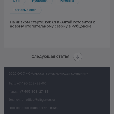
ОЗП
Рубцовск
Ремонты
Тепловые сети
На низком старте: как СГК-Алтай готовится к
новому отопительному сезону в Рубцовске
Следующая статья
2026 ООО «Сибирская генерирующая компания»
Тел.:
+7 495 258-83-00
Факс.:
+7 495 363-27-81
Эл. почта.:
office@sibgenco.ru
Пользовательское соглашение