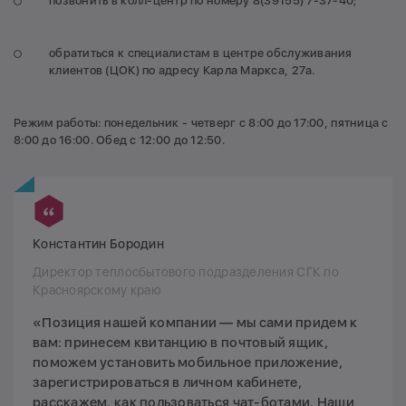
позвонить в колл-центр по номеру 8(39155) 7-37-40;
обратиться к специалистам в центре обслуживания
клиентов (ЦОК) по адресу Карла Маркса, 27а.
Режим работы: понедельник - четверг с 8:00 до 17:00, пятница с
8:00 до 16:00. Обед с 12:00 до 12:50.
Константин Бородин
Директор теплосбытового подразделения СГК по
Красноярскому краю
«Позиция нашей компании — мы сами придем к
вам: принесем квитанцию в почтовый ящик,
поможем установить мобильное приложение,
зарегистрироваться в личном кабинете,
расскажем, как пользоваться чат-ботами. Наши