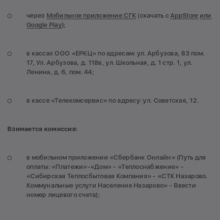
через
Мобильное приложение СГК
(скачать с
AppStore
или
Google Play
);
в кассах ООО «ЕРКЦ» по адресам: ул. Арбузова, 83 пом.
17, Ул. Арбузова, д. 118в, ул. Школьная, д. 1 стр. 1, ул.
Ленина, д. 6, пом. 44;
в кассе «Телекомсервис» по адресу: ул. Советская, 12.
Взимается комиссия:
в мобильном приложении «Сбербанк Онлайн» (Путь для
оплаты: «Платежи»-«Дом» - «Теплоснабжение» -
«Сибирская Теплосбытовая Компания» - «СТК Назарово.
Коммунальные услуги Население Назарово» - Ввести
номер лицевого счета);