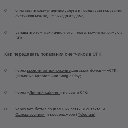
оплачивать коммунальные услуги и передавать показания
счетчиков можно, не выходя из дома;
узнавать о том, как начисляется плата, можно напрямую в
СГК.
Как передавать показания счетчиков в СГК
через
мобильное приложение
для смартфонов — «СГК»
(скачать с
AppStore
или
Google Play
;
через «
Личный кабинет
» на сайте СГК;
через чат-боты в социальных сетях
ВКонтакте
,
и
Одноклассники
и мессенджере (
Telegram)
;