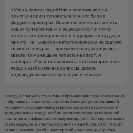
«Место делают люди! Наши опытные ребята
помогали ориентироваться тем, кто был на
форуме первый раз. Особенно хочется отметить
наших суперменов — и вещи донесут, и печку
натопят, и воды принесут, и поддержат в трудную
минуту. На «Бирюсе» катастрофически не хватало
главного ресурса — времени: если участвуешь в
квесте, то можешь не попасть на спорт, и
наоборот. Очень понравилось, что спикеры после
лекции разбирали все вопросы, давали
индивидуальные консультации и советы».
Молодые специалисты активно прокачивали свои компетенции
в образовательных мероприятиях Ассоциации работающей
молодежи, посвященные развитию карьерной грамотности,
трендам рынка труда, особенностям построения карьерной
лестницы и профессиональному выгоранию. Спикерами смены
стали ведущие эксперты отрасли из HeadHunter, АНО «Россия
страна возможностей», мастерской управления «Сенеж»,