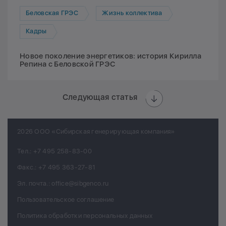
Беловская ГРЭС
Жизнь коллектива
Кадры
Новое поколение энергетиков: история Кирилла
Репина с Беловской ГРЭС
Следующая статья
2026 ООО «Сибирская генерирующая компания»
Тел.:
+7 495 258-83-00
Факс.:
+7 495 363-27-81
Эл. почта.:
office@sibgenco.ru
Пользовательское соглашение
Политика обработки персональных данных