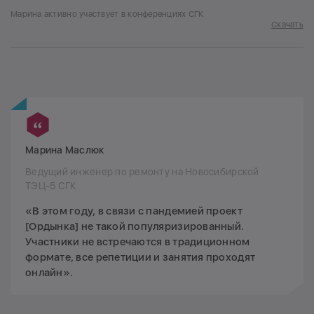
Марина активно участвует в конференциях СГК
Скачать
Марина Маслюк
Ведущий инженер по ремонту на Новосибирской
ТЭЦ-5 СГК
«В этом году, в связи с пандемией проект
[Ордынка] не такой популяризированный.
Участники не встречаются в традиционном
формате, все репетиции и занятия проходят
онлайн».