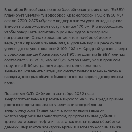
В октябре Енисейское водное бассейновое управление (ЕнБВУ)
планирует увеличить водосброс Красноярской ГЭС с 1950 м3/
сек до 2700-2875 м3/сек с поддержанием уровня воды в реке
Енисей на водомерном посту не ниже 170 см. Это необходимо,
чтобы завершить навигацию речных судов в северном
направлении. Однако ожидается, что в ноябре сбросы и
вернутся к прежним значениям, и уровень воды в реке снова
упадет до текущих значений 102-103 см. Средний уровень воды
в водохранилище Красноярской ГЭС, по данным ЕнБВУ, сейчас
составляет 232,29 м, что на 9,22 метра ниже, чем в прошлом
году, и на 6,64 метра ниже среднего многолетнего
значения. Изменить ситуацию смогут только весенне-летние
паводки, которые обычно бывают с конца апреля до середины
июня.
По данным ОДУ Сибири, в сентябре 2022 года
энергопотребление в регионе выросло на 3,3%. Среди причин
роста эксперты называют увеличение потребления
энергоресурсов Тайшетским алюминиевым заводом,
железнодорожным транспортом, предприятиями добычи и
транспортировки нефти и газа, а также центрами обработки
данных. Выработка электроэнергии в целом по России также