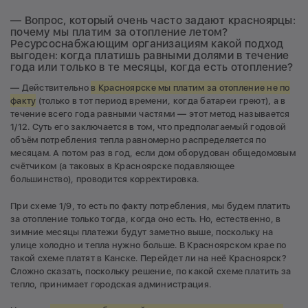
— Вопрос, который очень часто задают красноярцы:
почему мы платим за отопление летом?
Ресурсоснабжающим организациям какой подход
выгоден: когда платишь равными долями в течение
года или только в те месяцы, когда есть отопление?
— Действительно
в Красноярске мы платим за отопление не по
факту
(только в тот период времени, когда батареи греют), а в
течение всего года равными частями — этот метод называется
1/12. Суть его заключается в том, что предполагаемый годовой
объём потребления тепла равномерно распределяется по
месяцам. А потом раз в год, если дом оборудован общедомовым
счётчиком (а таковых в Красноярске подавляющее
большинство), проводится корректировка.
При схеме 1/9, то есть по факту потребления, мы будем платить
за отопление только тогда, когда оно есть. Но, естественно, в
зимние месяцы платежи будут заметно выше, поскольку на
улице холодно и тепла нужно больше. В Красноярском крае по
такой схеме платят в Канске. Перейдет ли на неё Красноярск?
Сложно сказать, поскольку решение, по какой схеме платить за
тепло, принимает городская администрация.