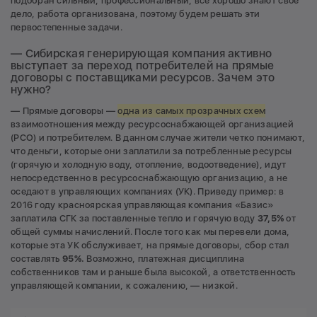
подобран сильный, профессиональный, все хорошо знают свое
дело, работа организована, поэтому будем решать эти
первостепенные задачи.
— Сибирская генерирующая компания активно
выступает за переход потребителей на прямые
договоры с поставщиками ресурсов. Зачем это
нужно?
— Прямые договоры —
одна из самых прозрачных схем
взаимоотношения между ресурсоснабжающей организацией
(РСО) и потребителем. В данном случае жители четко понимают,
что деньги, которые они заплатили за потребленные ресурсы
(горячую и холодную воду, отопление, водоотведение), идут
непосредственно в ресурсоснабжающую организацию, а не
оседают в управляющих компаниях (УК). Приведу пример: в
2016 году красноярская управляющая компания «Базис»
заплатила СГК за поставленные тепло и горячую воду
37,5%
от
общей суммы начислений. После того как мы перевели дома,
которые эта УК обслуживает, на прямые договоры, сбор стал
составлять
95%.
Возможно, платежная дисциплина
собственников там и раньше была высокой, а ответственность
управляющей компании, к сожалению, — низкой.