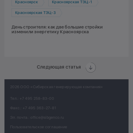
Красноярск
Красноярская ТЭЦ-1
Красноярская ТЭЦ-3
День строителя: как две большие стройки
изменили энергетику Красноярска
Следующая статья
2026 ООО «Сибирская генерирующая компания»
Тел.:
+7 495 258-83-00
Факс.:
+7 495 363-27-81
Эл. почта.:
office@sibgenco.ru
Пользовательское соглашение