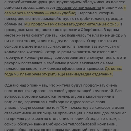
с потребителями: функционируют офисы обслуживания во всех
районах города, действует
мобильное приложение
(например,
я
сам через него плачу — очень удобно
). Персонал, который
непосредственно взаимодействует с потребителями, проходит
обучение.
Мы продолжаем открывать дополнительные офисы
в
проходных местах, таких как отделения Сбербанка. В одном
месте жители смогут узнать, как появились те или иные цифры у
них в платежках, и решить другие вопросы. Открытие таких
офисов и расчётных касс находится в прямой зависимости от
количества жителей, которые решили платить за отопление,
горячую и холодную воду, водоотведение напрямую тем, кто эти
ресурсы поставляет. Чем больше домов заключает с нами
прямые договоры, тем больше офисов мы открываем.
До конца
года мы планируем открыть ещё минимум два отделения.
Однако надо понимать, что жители будут продолжать очень
плотно контактировать со своей управляющей компанией. Все
вопросы, которые касаются температуры в квартире или в
подъезде, горожанам необходимо адресовать в свою
управляющую компанию или ТСН, поскольку за комфорт в доме
отвечает именно жилищная организация. Если ваш дом перешел
на прямые договоры по отоплению и горячей воде, то к нам, в
офисы обслуживания Сибирской теплосбытовой компании
,
нужно обращаться по вопросам начислений платы, здесь же