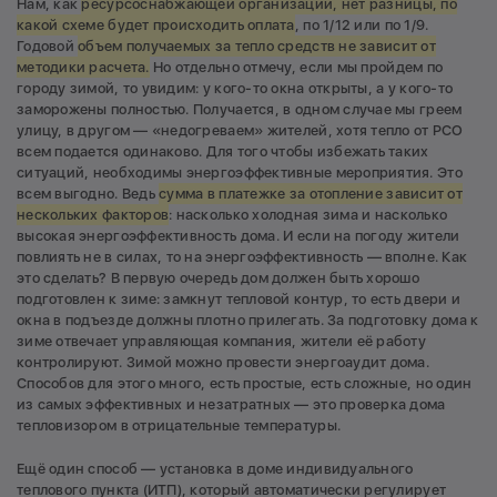
Нам, как
ресурсоснабжающей организации, нет разницы, по
какой схеме будет происходить оплата
, по 1/12 или по 1/9.
Годовой
объем получаемых за тепло средств не зависит от
методики расчета.
Но отдельно отмечу, если мы пройдем по
городу зимой, то увидим: у кого-то окна открыты, а у кого-то
заморожены полностью. Получается, в одном случае мы греем
улицу, в другом — «недогреваем» жителей, хотя тепло от РСО
всем подается одинаково. Для того чтобы избежать таких
ситуаций, необходимы энергоэффективные мероприятия. Это
всем выгодно. Ведь
сумма в платежке за отопление зависит от
нескольких факторов
: насколько холодная зима и насколько
высокая энергоэффективность дома. И если на погоду жители
повлиять не в силах, то на энергоэффективность — вполне. Как
это сделать? В первую очередь дом должен быть хорошо
подготовлен к зиме: замкнут тепловой контур, то есть двери и
окна в подъезде должны плотно прилегать. За подготовку дома к
зиме отвечает управляющая компания, жители её работу
контролируют. Зимой можно провести энергоаудит дома.
Способов для этого много, есть простые, есть сложные, но один
из самых эффективных и незатратных — это проверка дома
тепловизором в отрицательные температуры.
Ещё один способ — установка в доме индивидуального
теплового пункта (ИТП), который автоматически регулирует