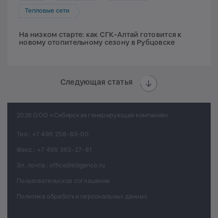
Тепловые сети
На низком старте: как СГК-Алтай готовится к
новому отопительному сезону в Рубцовске
Следующая статья
2026 ООО «Сибирская генерирующая компания»
Тел.:
+7 495 258-83-00
Факс.:
+7 495 363-27-81
Эл. почта.:
office@sibgenco.ru
Пользовательское соглашение
Политика обработки персональных данных