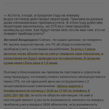
— Кстати, о воде, в прошлом году на поверку
водосчетчиков действовал мораторий. Принимали данные
даже неповеренных приборов учета. В этом году действие
моратория закончилось, но СГК все-таки продлила
каникулы до мая. Как будут начислять после мая тем, кто не
поверит приборы учета?
Виталий Вандакуров:
Сейчас, по нашим данным, не поверено
94 тысячи водосчетчиков, это 7% об общего количества
приборов учета, с которыми мы работаем.
То есть с 1 июня
десятки тысяч абонентов не смогут передать свои показания, и
начисления им будут проводиться по нормативам. В среднем
сумма может быть раза в 1,5 выше.
Поэтому в Красноярске мы привлекли партнеров и упростили
саму процедуру, на поверку можно записаться непосредственно
через СГК, на сегодняшний день мы сотрудничаем с 2
лицензированными компаниями.
Запись ведется с
понедельника по пятницу с 9:00 до 17:00 по телефону 8
(391) 257-95-68
, он есть на обороте квитанции. На май в
настоящий момент у нас есть возможность записать на поверку
приборов учета порядка 1800 абонентов, есть возможность