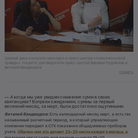
Единый день контроля проходил в пресс-центре «Комсомольской
правды». На фото: руководитель пресс-центра Варвара Рудовская и
Виталий Вандакуров
Скачать
— А когда мы уже увидим снижение сумм в своих
квитанциях? Вопреки ожиданиям, суммы за первый
весенний месяц, за март, были достаточно ощутимыми.
Виталий Вандакуров:
Есть календарный месяц март, а есть так
называемый расчетный период, в который управляющие
компании передают в СГК показания общедомовых приборов
учета.
Обычно они это делают 23–25 числа каждого месяца, а
показания могут снять еще раньше — числа 19–20.