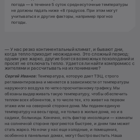
погода — в течение 5 суток среднесуточные температуры
не должны падать ниже +8 градусов. При этом могут
учитываться и другие факторы, например прогноз
погоды.
— У нас резко континентальный климат, и бывают дни,
когда тепло приходит неожиданно. Это сложный период:
одним уже жарко, другие боятся возможных похолоданий и
просят не отключать тепло. Удается ли найти компромисс с
жителями и рассчитывать на их понимание?
Сергей Иванов:
Температура, которую дает ТЭЦ, строго
регламентирована и меняется в зависимости от температуры
наружного воздуха по четко просчитанному графику. Мы
обязаны выдерживать такую температуру, чтобы обеспечить
теплом всех абонентов, в то числе тех, кто живет на первом
этаже или на северной стороне дома. Мы подаем единую
температуру на весь город, не только в жилые дома, но и в
садики, больницы. Конечно, есть фактор инсоляции — комнаты
на солнечной стороне прогреются быстрее, и днем там может
стать жарко. Но ночи у нас еще холодные, и помещения,
особенно в панельных домах, могут быстро выстыть. Наша