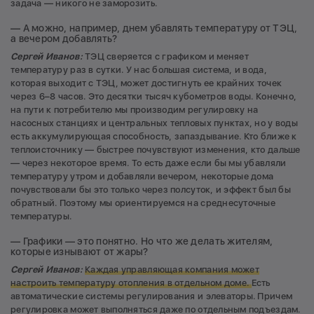
задача — никого не заморозить.
— А можно, например, днем убавлять температуру от ТЭЦ,
а вечером добавлять?
Сергей Иванов:
ТЭЦ сверяется с графиком и меняет
температуру раз в сутки. У нас большая система, и вода,
которая выходит с ТЭЦ, может достигнуть ее крайних точек
через 6–8 часов. Это десятки тысяч кубометров воды. Конечно,
на пути к потребителю мы производим регулировку на
насосных станциях и центральных тепловых пунктах, но у воды
есть аккумулирующая способность, запаздывание. Кто ближе к
теплоисточнику — быстрее почувствуют изменения, кто дальше
— через некоторое время. То есть даже если бы мы убавляли
температуру утром и добавляли вечером, некоторые дома
почувствовали бы это только через полсуток, и эффект был бы
обратный. Поэтому мы ориентируемся на среднесуточные
температуры.
— Графики — это понятно. Но что же делать жителям,
которые изнывают от жары?
Сергей Иванов:
Каждая управляющая компания может
настроить температуру отопления в отдельном доме.
Есть
автоматические системы регулирования и элеваторы. Причем
регулировка может выполняться даже по отдельным подъездам.