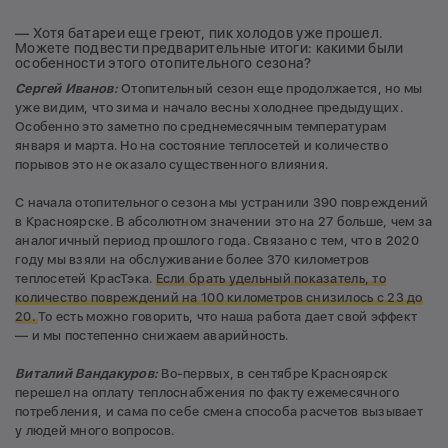
— Хотя батареи еще греют, пик холодов уже прошел.
Можете подвести предварительные итоги: какими были
особенности этого отопительного сезона?
Сергей Иванов:
Отопительный сезон еще продолжается, но мы
уже видим, что зима и начало весны холоднее предыдущих.
Особенно это заметно по среднемесячным температурам
января и марта. Но на состояние теплосетей и количество
порывов это не оказало существенного влияния.
С начала отопительного сезона мы устранили 390 повреждений
в Красноярске. В абсолютном значении это на 27 больше, чем за
аналогичный период прошлого года. Связано с тем, что в 2020
году мы взяли на обслуживание более 370 километров
теплосетей КрасТэка.
Если брать удельный показатель, то
количество повреждений на 100 километров снизилось с 23 до
20.
То есть можно говорить, что наша работа дает свой эффект
— и мы постепенно снижаем аварийность.
Виталий Вандакуров:
Во-первых, в сентябре Красноярск
перешел на оплату теплоснабжения по факту ежемесячного
потребления, и сама по себе смена способа расчетов вызывает
у людей много вопросов.