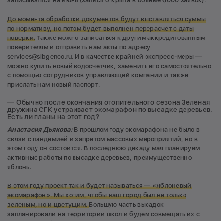
записываться на июнь (запись открыта в объеме 6000 заявок).
До момента обработки документов будут выставляться суммы
по нормативу, но потом будет выполнен перерасчет с даты
поверки.
Также можно записаться к другим аккредитованным
поверителям и отправить нам акты по адресу
services@sibgenco.ru
. И в качестве крайней экспресс-меры —
можно купить новый водосчетчик, заменить его самостоятельно
с помощью сотрудников управляющей компании и также
прислать нам новый паспорт.
— Обычно после окончания отопительного сезона Зеленая
дружина СГК устраивает экомарафон по высадке деревьев.
Есть ли планы на этот год?
Анастасия Дьякова:
В прошлом году экомарафона не было в
связи с пандемией и запретом массовых мероприятий, но в
этом году он состоится. В последнюю декаду мая планируем
активные работы по высадке деревьев, преимущественно
яблонь.
В этом году проект так и будет называться — «Яблоневый
экомарафон». Мы хотим, чтобы наш город был не только
зеленым, но и цветущим.
Большую часть высадок
запланировали на территории школ и будем совмещать их с