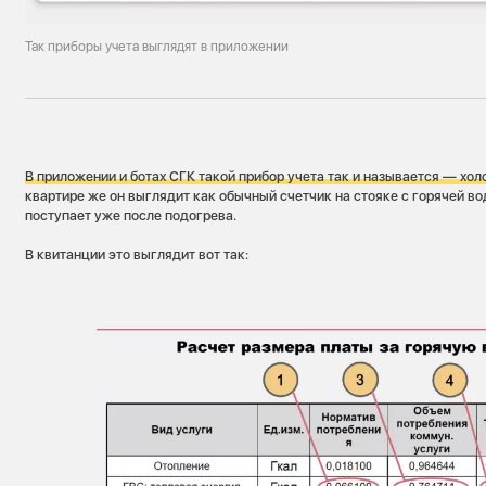
Так приборы учета выглядят в приложении
В приложении и ботах СГК такой прибор учета так и называется — хол
квартире же он выглядит как обычный счетчик на стояке с горячей вод
поступает уже после подогрева.
В квитанции это выглядит вот так: