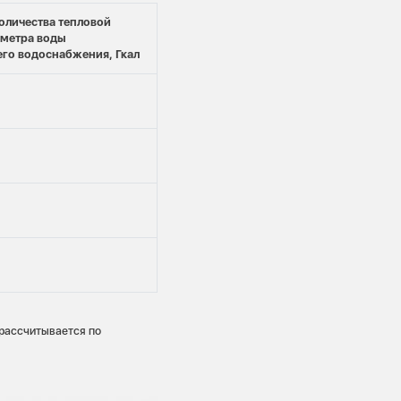
оличества тепловой
ометра воды
его водоснабжения, Гкал
 рассчитывается по