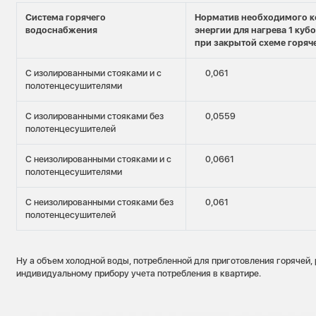
Система горячего
Норматив необходимого к
водоснабжения
энергии для нагрева 1 куб
при закрытой схеме горяч
С изолированными стояками и с
0,061
полотенцесушителями
С изолированными стояками без
0,0559
полотенцесушителей
С неизолированными стояками и с
0,0661
полотенцесушителями
С неизолированными стояками без
0,061
полотенцесушителей
Ну а объем холодной воды, потребленной для приготовления горячей,
индивидуальному прибору учета потребления в квартире.