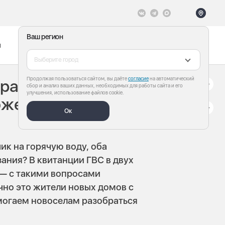
Ваш регион
ы
Меню
Все теги
Выберите город
Продолжая пользоваться сайтом, вы даёте
согласие
на автоматический
 разбираемся с
сбор и анализ ваших данных, необходимых для работы сайта и его
улучшения, использование файлов cookie.
бжения в
Ок
ик на горячую воду, оба
зания? В квитанции ГВС в двух
 — с такими вопросами
но это жители новых домов с
могаем новоселам разобраться