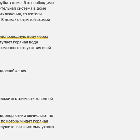
бы в доме. Это необходимо,
ительная система в доме
отключения, то жители
 В домах с отрытой схемой
одопроводную воду через
тупает горячая вода
временного отсутствия всей
одоснабжения.
сложить стоимость холодной
ы, энергетики вычисляют по
, по которым идет горячая
есушитель из системы уходит