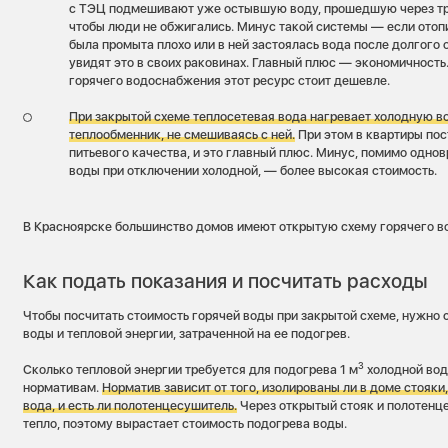
с ТЭЦ подмешивают уже остывшую воду, прошедшую через тру
чтобы люди не обжигались. Минус такой системы — если отоп
была промыта плохо или в ней застоялась вода после долгого 
увидят это в своих раковинах. Главный плюс — экономичность.
горячего водоснабжения этот ресурс стоит дешевле.
При закрытой схеме теплосетевая вода нагревает холодную в
теплообменник, не смешиваясь с ней.
При этом в квартиры пос
питьевого качества, и это главный плюс. Минус, помимо одно
воды при отключении холодной, — более высокая стоимость.
В Красноярске большинство домов имеют открытую схему горячего в
Как подать показания и посчитать расходы
Чтобы посчитать стоимость горячей воды при закрытой схеме, нужно 
воды и тепловой энергии, затраченной на ее подогрев.
3
Сколько тепловой энергии требуется для подогрева 1 м
холодной вод
нормативам.
Норматив зависит от того, изолированы ли в доме стояки
вода, и есть ли полотенцесушитель.
Через открытый стояк и полотенц
тепло, поэтому вырастает стоимость подогрева воды.