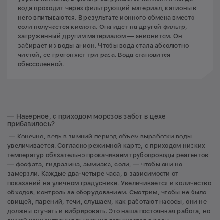
вода проходит через фильтрующий материал, катионы в
него впитываются. В результате ионного обмена вместо
соли получается кислота. Она идет на другой фильтр,
загруженный другим материалом — анионитом. Он
забирает из воды анион. Чтобы вода стала абсолютно
чистой, ее прогоняют три раза. Вода становится
обессоленной.
— Наверное, с приходом морозов забот в цехе
прибавилось?
— Конечно, ведь в зимний период объем выработки воды
увеличивается. Согласно режимной карте, с приходом низких
температур обязательно прокачиваем трубопроводы реагентов
— фосфата, гидразина, аммиака, соли, — чтобы они не
замерзли. Каждые два-четыре часа, в зависимости от
показаний на уличном градуснике. Увеличивается и количество
обходов, контроль за оборудованием. Смотрим, чтобы не было
свищей, парений, течи, слушаем, как работают насосы, они не
должны стучать и вибрировать. Это наша постоянная работа, но