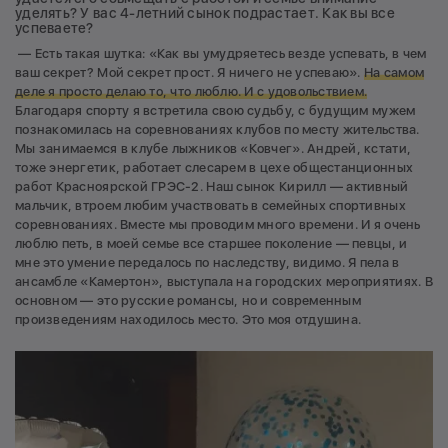
уделять? У вас 4-летний сынок подрастает. Как вы все
успеваете?
— Есть такая шутка: «Как вы умудряетесь везде успевать, в чем
ваш секрет? Мой секрет прост. Я ничего не успеваю».
На самом
деле я просто делаю то, что люблю. И с удовольствием.
Благодаря спорту я встретила свою судьбу, с будущим мужем
познакомилась на соревнованиях клубов по месту жительства.
Мы занимаемся в клубе лыжников «Ковчег». Андрей, кстати,
тоже энергетик, работает слесарем в цехе общестанционных
работ Красноярской ГРЭС-2. Наш сынок Кирилл — активный
мальчик, втроем любим участвовать в семейных спортивных
соревнованиях. Вместе мы проводим много времени. И я очень
люблю петь, в моей семье все старшее поколение — певцы, и
мне это умение передалось по наследству, видимо. Я пела в
ансамбле «Камертон», выступала на городских мероприятиях. В
основном — это русские романсы, но и современным
произведениям находилось место. Это моя отдушина.