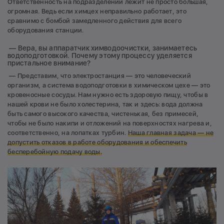
Ответственность на подразделении лежит не просто большая,
огромная. Ведь если химцех неправильно работает, это
сравнимо с бомбой замедленного действия для всего
оборудования станции.
— Вера, вы аппаратчик химводоочистки, занимаетесь
водоподготовкой. Почему этому процессу уделяется
пристальное внимание?
— Представим, что электростанция — это человеческий
организм, а система водоподготовки в химическом цехе — это
кровеносные сосуды. Нам нужно есть здоровую пищу, чтобы в
нашей крови не было холестерина, так и здесь: вода должна
быть самого высокого качества, чистенькая, без примесей,
чтобы не было накипи и отложений на поверхностях нагрева и,
соответственно, на лопатках турбин.
Наша главная задача — не
допустить отказов в работе оборудования и обеспечить
бесперебойную подачу воды.