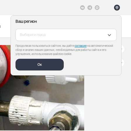
Ваш регион
ы
Меню
Все теги
Выберите город
Продолжая пользоваться сайтом, вы даёте
согласие
на автоматический
сбор и анализ ваших данных, необходимых для работы сайта и его
улучшения, использование файлов cookie.
Ок