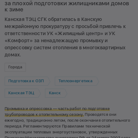
за плохой подготовки жилищниками домов
к зиме
Канская ТЭЦ СГК обратилась в Канскую
межрайонную прокуратуру с просьбой привлечь к
ответственности УК «Жилищный центр» и УК
«Комфорт» за ненадлежащую промывку и
опрессовку систем отопления в многоквартирных
домах.
Города
Подготовка к ОЗП
Теплоэнергетика
Канская ТЭЦ
Канск
Промывка и опрессовка — часть работ по подготовке
трубопроводов к отопительному сезону.
Проводятся они
ежегодно, традиционно летом, после окончания отопительного
периода. Регламентируются Правилами технической
эксплуатации тепловых энергоустановок, утвержденных
Приказом Министерства энергетики РФ от 24 марта 2003 года