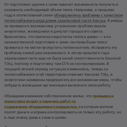
От подготовки здания к зиме зависит возможность получить и
сохранить необходимый объем тепла. Например, в прошлом
году в отопительный сезон
обнаружились проблемы с качеством
теплоснабжения ряда домов зарельсовой части Канска
. В рейды
по проверке и возможному устранению проблем вышли
энергетики, жилищники и депутат городского совета.
Выяснилось, что причина недостатка тепла в домах — в их
некачественной подготовке к зиме: системы были плохо
промыты и не могли пропустить теплоноситель. Исправить эту
проблему зимой уже невозможно. А летом прошлого года
зарельсовая часть еще не была зоной ответственности Канской
ТЭЦ, поэтому и подготовку там СГК не контролировала. В
текущий летний период ситуация изменилась, теперь за
теплоснабжение этой территории отвечает Канская ТЭЦ, и
энергетики намерены предпринять все возможные меры, чтобы
побудить жилищные организации выполнить свою работу.
Обращаем внимание собственников жилья, что
промывка и
опрессовка входят в перечень работ по
содержанию общедомового имущества,
за которые жители
платят деньги и вправе контролировать не только эту работу, но
и подготовку дома к зиме в целом.