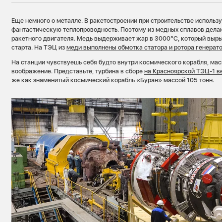
Еще немного о металле. В ракетостроении при строительстве использ
фантастическую теплопроводность. Поэтому из медных сплавов дела
ракетного двигателя. Медь выдерживает жар в 3000°C, который выры
старта. На ТЭЦ из
меди выполнены обмотка статора и ротора генерат
На станции чувствуешь себя будто внутри космического корабля, м
воображение. Представьте, турбина в сборе
на Красноярской ТЭЦ-1 ве
же как знаменитый космический корабль «Буран» массой 105 тонн.