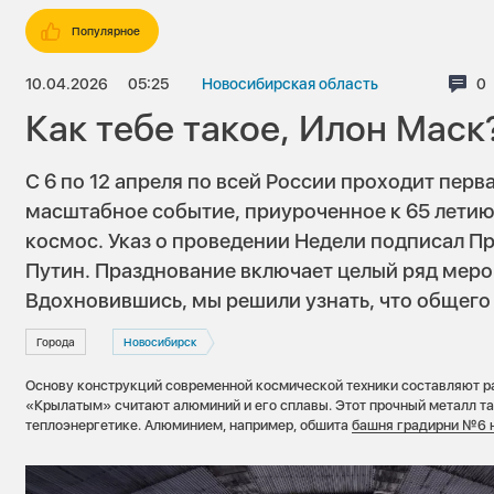
Популярное
10.04.2026
05:25
Новосибирская область
Ко
0
Как тебе такое, Илон Маск
С 6 по 12 апреля по всей России проходит пер
масштабное событие, приуроченное к 65 летию 
космос. Указ о проведении Недели подписал П
Путин. Празднование включает целый ряд меро
Вдохновившись, мы решили узнать, что общего
Города
Новосибирск
Основу конструкций современной космической техники составляют р
«Крылатым» считают алюминий и его сплавы. Этот прочный металл т
теплоэнергетике. Алюминием, например, обшита
башня градирни №6 