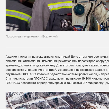
Покорители энергетики и Вселенной
А какие «услуги» нам оказывают спутники? Дело в том, что все техн
включения, отключения, изменения режимов или параметров оборуд
времени, до минут и даже секунд. Для этого используют
сервер точно
все системы управления станцией. Установленная на крыше здания а
спутников ГЛОНАСС, которые задают точность мировых часов, и пере
Спутники системы ГЛОНАСС вращаются на высоте 19 100 километров
ГЛОНАСС позволяют определять время с точностью 0,7 микросекунды