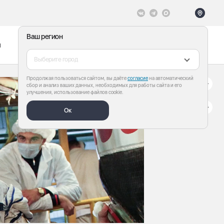
Ваш регион
ы
Меню
Все теги
Выберите город
Продолжая пользоваться сайтом, вы даёте
согласие
на автоматический
сбор и анализ ваших данных, необходимых для работы сайта и его
улучшения, использование файлов cookie.
Ок