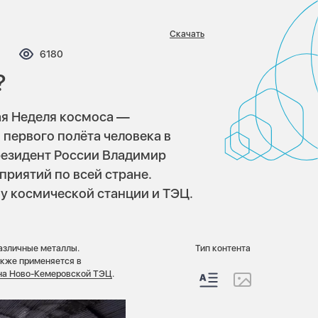
Скачать
мментариев:
Просмотров:
6180
?
вая Неделя космоса —
первого полёта человека в
резидент России Владимир
приятий по всей стране.
 у космической станции и ТЭЦ.
азличные металлы.
Тип контента
акже применяется в
на Ново-Кемеровской ТЭЦ
.