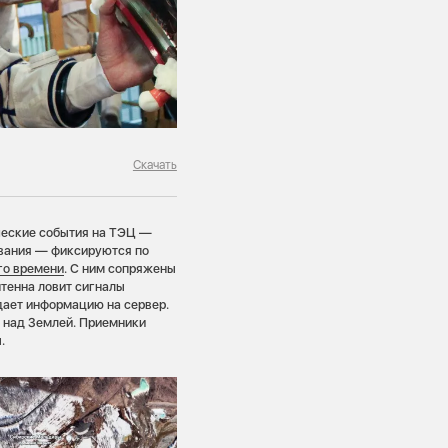
Скачать
ические события на ТЭЦ —
ования — фиксируются по
го времени
. С ним сопряжены
нтенна ловит сигналы
дает информацию на сервер.
 над Землей. Приемники
.