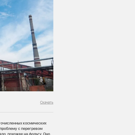
Скачать
огочисленных космических
ь проблему с перегревом
ло, похожее на фольгу. Оно