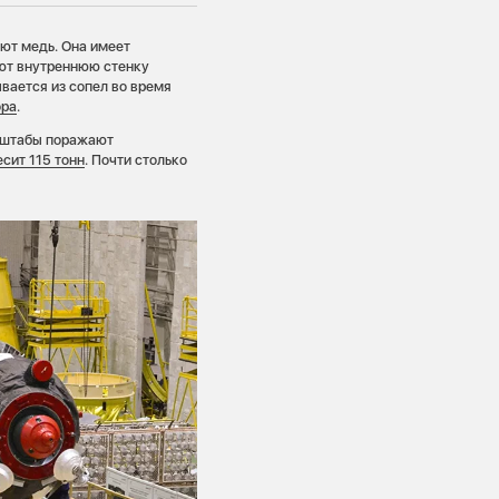
уют медь. Она имеет
ют внутреннюю стенку
вается из сопел во время
ора
.
асштабы поражают
сит 115 тонн
. Почти столько