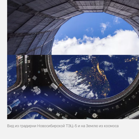
Вид из градирни Новосибирской ТЭЦ-5 и на Землю из космоса