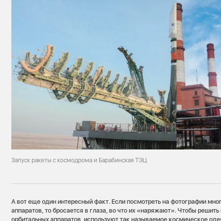
Запуск ракеты с космодрома и Барабинская ТЭЦ
А вот еще один интересный факт. Если посмотреть на фотографии мн
аппаратов, то бросается в глаза, во что их «наряжают». Чтобы решит
орбитальных аппаратов, используют так называемое космическое одея