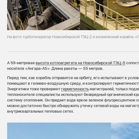
На фото турбогенератор Новосибирской ТЭЦ-2 и космический корабль «
А 59-метровая
высота котлоагрегата на Новосибирской ТЭЦ-5
сопост
носителя «Ангара-А5». Длина ракеты — 55 метров.
Перед тем, как корабль отправится на орбиту, его испытывают в усло
помещают в гелиево-воздушную среду, и контролируют герметичность
Энергетики тоже проверяют
герметичность
магистралей, только подз
теплоносителя специалисты используют безвредный органический кра
систему отопления. Он придает воде яркое зеленое флуоресцентное с
можно достаточно быстро обнаружить утечку сетевой воды на магист
внутриквартальных тепловых сетях.