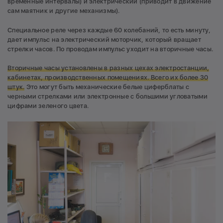
временные интервалы) и электрический (приводит в движение
сам маятник и другие механизмы).
Специальное реле через каждые 60 колебаний, то есть минуту,
дает импульс на электрический моторчик, который вращает
стрелки часов. По проводам импульс уходит на вторичные часы.
Вторичные часы установлены в разных цехах электростанции,
кабинетах, производственных помещениях. Всего их более 30
штук.
Это могут быть механические белые циферблаты с
черными стрелками или электронные с большими угловатыми
цифрами зеленого цвета.