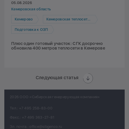
05.08.2026
Кемеровская область
Кемерово
Кемеровская теплосетевая компания
Подготовка к ОЗП
Плюс один готовый участок: СГК досрочно
обновила 400 метров теплосети в Кемерове
Следующая статья
2026 ООО «Сибирская генерирующая компания»
Тел.:
+7 495 258-83-00
Факс.:
+7 495 363-27-81
Эл. почта.:
office@sibgenco.ru