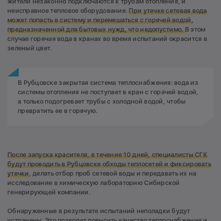
жители незаконно подключаются к трубам отопления, и
неисправное тепловое оборудование.
При утечке сетевая вода
может попасть в систему и перемешаться с горячей водой,
предназначенной для бытовых нужд, что недопустимо.
В этом
случае горячая вода в кранах во время испытаний окрасится в
зеленый цвет.
В Рубцовске закрытая система теплоснабжения: вода из
системы отопления не поступает в кран с горячей водой,
а только подогревает трубы с холодной водой, чтобы
превратить ее в горячую.
После запуска красителя, в течение 10 дней, специалисты СГК
будут проводить в Рубцовске обходы теплосетей и фиксировать
утечки
, делать отбор проб сетевой воды и передавать их на
исследование в химическую лабораторию Сибирской
генерирующей компании.
Обнаруженные в результате испытаний неполадки будут
устранены. Это позволит повысить качество теплоснабжения и