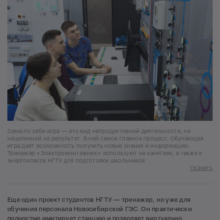
Сама по себе игра — это вид непродуктивной деятельности, не
нацеленной на результат. В ней самое главное процесс. Обучающая
игра дает возможность получить новые знания и информацию.
Тренажер «Электромонтажник» используют на занятиях, а также в
энергоклассе НГТУ для подготовки школьников
Скачать
Еще один проект студентов НГТУ — тренажер, но уже для
обучения персонала Новосибирской ГЭС. Он практически
полностью имитирует станцию и позволяет виртуально