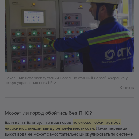
Начальник цеха эксплуатации насосных станций Сергей Азаренко у
шкафа управления ПНС №12
Скачать
Может ли город обойтись без ПНС?
Если взять Барнаул, то наш город
не сможет обойтись без
насосных станций ввиду рельефа местности.
Из-за перепада
высот вода не может самостоятельно циркулировать по системе