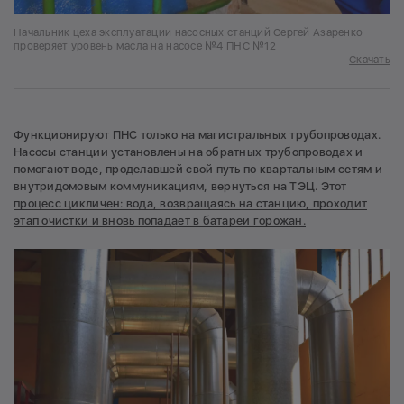
Начальник цеха эксплуатации насосных станций Сергей Азаренко
проверяет уровень масла на насосе №4 ПНС №12
Скачать
Функционируют ПНС только на магистральных трубопроводах.
Насосы станции установлены на обратных трубопроводах и
помогают воде, проделавшей свой путь по квартальным сетям и
внутридомовым коммуникациям, вернуться на ТЭЦ. Этот
процесс цикличен: вода, возвращаясь на станцию, проходит
этап очистки и вновь попадает в батареи горожан.