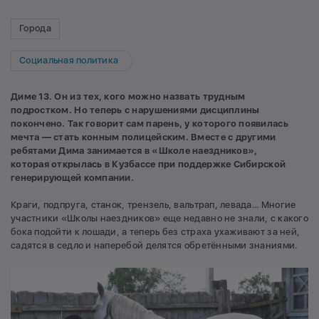
Города
Социальная политика
Диме 13. Он из тех, кого можно назвать трудным
подростком. Но теперь с нарушениями дисциплины
покончено. Так говорит сам парень, у которого появилась
мечта — стать конным полицейским. Вместе с другими
ребятами Дима занимается в «Школе наездников»,
которая
открылась в Кузбассе
при поддержке Сибирской
генерирующей компании.
Краги, подпруга, станок, трензель, вальтрап, левада... Многие
участники «Школы наездников» еще недавно не знали, с какого
бока подойти к лошади, а теперь без страха ухаживают за ней,
садятся в седло и наперебой делятся обретёнными знаниями.