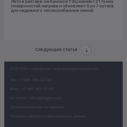
Лето в разгаре: на Канской ТЭЦ меняют 21 тонну
поверхностей нагрева и обновляют 5 из 7 котлов
для надежного теплоснабжения зимой
Следующая статья
2026 ООО «Сибирская генерирующая компания»
Тел.:
+7 495 258-83-00
Факс.:
+7 495 363-27-81
Эл. почта.:
office@sibgenco.ru
Пользовательское соглашение
Политика обработки персональных данных