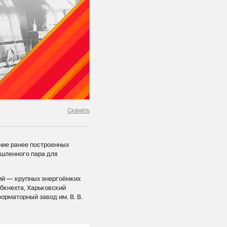
Скачать
ние ранее построенных
ышленного пара для
ий — крупных энергоёмких
бкнехта, Харьковский
рматорный завод им. В. В.