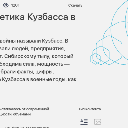
ентариев:
Просмотров:
1201
Скачать
етика Кузбасса в
войны называли Кузбасс. В
вали людей, предприятия,
т. Сибирскому тылу, который
обходима сила, мощность —
обрали факты, цифры,
а Кузбасса в военные годы, как
о отличалось от современной
Тип контента
ощности, объемами