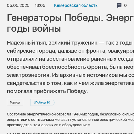
05.05.2025
13:05
Кемеровская область
Комм
0
Генераторы Победы. Энерг
годы войны
Надежный тыл, великий труженик — так в годы 
сибирские города, дальше от фронта, эвакуиро
отправляли на восстановление раненных солда
обеспечивал боеспособность фронта, была не
электроэнергия. Из архивных источников мы с
свидетельства о том, как и чем жила энергетик
помогала приближать Победу.
Города
#Победа80
Состояние энергетической отрасли 1940-ых годов, безусловно, сильн
энергетики с ее тысячами мегаватт установленной электрической м
производства, технологиями и оборудованием.