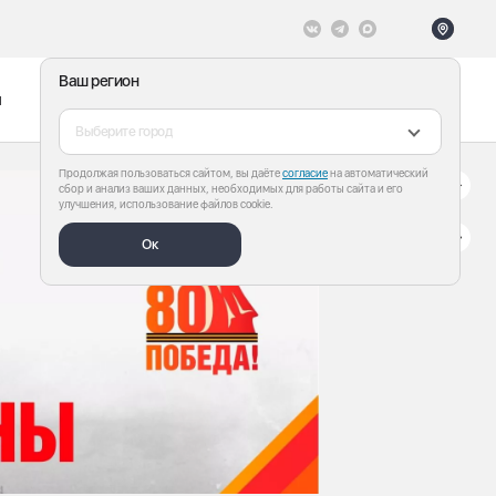
Ваш регион
ы
Меню
Все теги
Выберите город
Продолжая пользоваться сайтом, вы даёте
согласие
на автоматический
сбор и анализ ваших данных, необходимых для работы сайта и его
улучшения, использование файлов cookie.
Ок