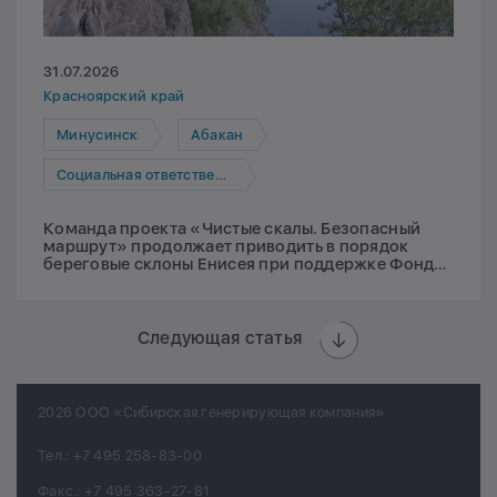
31.07.2026
Красноярский край
Минусинск
Абакан
Социальная ответственность
Команда проекта «Чистые скалы. Безопасный
маршрут» продолжает приводить в порядок
береговые склоны Енисея при поддержке Фонда
Мельниченко
Следующая статья
2026 ООО «Сибирская генерирующая компания»
Тел.:
+7 495 258-83-00
Факс.:
+7 495 363-27-81