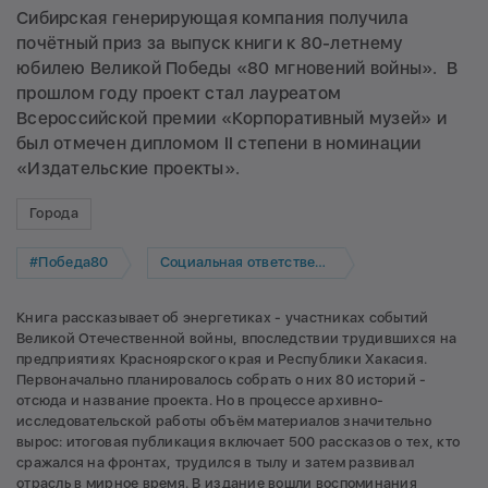
Сибирская генерирующая компания получила
почётный приз за выпуск книги к 80-летнему
юбилею Великой Победы «80 мгновений войны». В
прошлом году проект стал лауреатом
Всероссийской премии «Корпоративный музей» и
был отмечен дипломом II степени в номинации
«Издательские проекты».
Города
#Победа80
Социальная ответственность
Книга рассказывает об энергетиках - участниках событий
Великой Отечественной войны, впоследствии трудившихся на
предприятиях Красноярского края и Республики Хакасия.
Первоначально планировалось собрать о них 80 историй -
отсюда и название проекта. Но в процессе архивно-
исследовательской работы объём материалов значительно
вырос: итоговая публикация включает 500 рассказов о тех, кто
сражался на фронтах, трудился в тылу и затем развивал
отрасль в мирное время. В издание вошли воспоминания