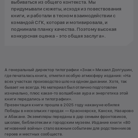
выбиваться из общего контекста. Мы
придумывали сюжеты, исходя из повествования
книги, и работали в тесном взаимодействии с
командой СГК, которая и мотивировала, и
поднимала планку качества. Поэтому высокая
конкурсная оценка - это общая заслуга».
А генеральный директор типографии «Знак» Михаил Долгушин,
где печаталась книга, отметил особую атмосферу издания: «На
всех участках производство шло на одном дыхании. Хотя, так
бывает не всегда. Но материал был отлично подготовлен
изначально, плюс какая-то волшебная аура и энергетика этой
книги передались и типографии».
Презентация книги прошла в 2025 году накануне юбилея
Победы в нескольких городах — Красноярске, Канске, Назарово
и Абакане. Экземпляры переданы в дар семьям фронтовиков,
школам, библиотекам и городским музеям. Издание книги «80
мгновений войны» стало важным событием для родственников
героев и местных сообществ.