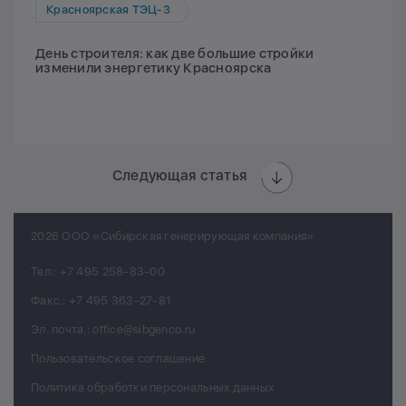
Красноярская ТЭЦ-3
День строителя: как две большие стройки
изменили энергетику Красноярска
Следующая статья
2026 ООО «Сибирская генерирующая компания»
Тел.:
+7 495 258-83-00
Факс.:
+7 495 363-27-81
Эл. почта.:
office@sibgenco.ru
Пользовательское соглашение
Политика обработки персональных данных