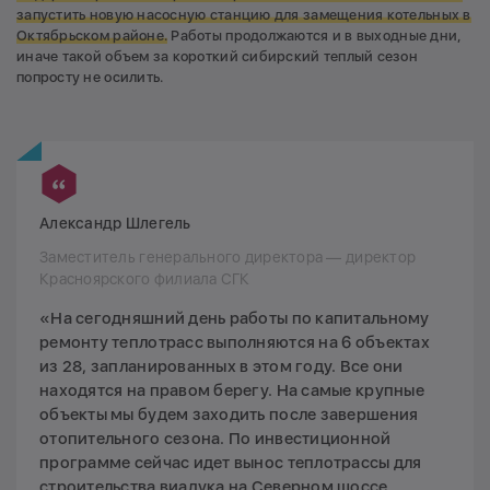
запустить новую насосную станцию для замещения котельных в
Октябрьском районе.
Работы продолжаются и в выходные дни,
иначе такой объем за короткий сибирский теплый сезон
попросту не осилить.
Александр Шлегель
Заместитель генерального директора — директор
Красноярского филиала СГК
«На сегодняшний день работы по капитальному
ремонту теплотрасс выполняются на 6 объектах
из 28, запланированных в этом году. Все они
находятся на правом берегу. На самые крупные
объекты мы будем заходить после завершения
отопительного сезона. По инвестиционной
программе сейчас идет вынос теплотрассы для
строительства виадука на Северном шоссе,