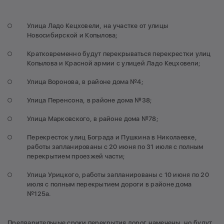
Улица Ладо Кецховели, на участке от улицы
Новосибирской и Копылова;
Кратковременно будут перекрываться перекрестки улиц
Копылова и Красной армии с улицей Ладо Кецховели;
Улица Воронова, в районе дома №4;
Улица Перенсона, в районе дома №38;
Улица Марковского, в районе дома №78;
Перекресток улиц Бограда и Пушкина в Николаевке,
работы запланированы с 20 июня по 31 июля с полным
перекрытием проезжей части;
Улица Урицкого, работы запланированы с 10 июня по 20
июля с полным перекрытием дороги в районе дома
№125а.
Предварительные сроки перекрытия дорог намечены, но будут