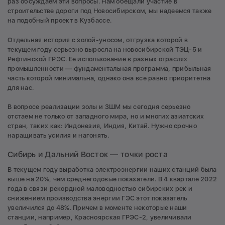
раз обсуждаем эти вопросы. Нам обещали участие в
строительстве дороги под Новосибирском, мы надеемся также
на подобный проект в Кузбассе.
Отдельная история с золой-уносом, отгрузка которой в
текущем году серьезно выросла на новосибирской ТЭЦ-5 и
Рефтинской ГРЭС. Ее использование в разных отраслях
промышленности — фундаментальная программа, прибыльная
часть которой минимальна, однако она все равно приоритетна
для нас.
В вопросе реализации золы и ЗШМ мы сегодня серьезно
отстаем не только от западного мира, но и многих азиатских
стран, таких как: Индонезия, Индия, Китай. Нужно срочно
наращивать усилия и нагонять.
Сибирь и Дальний Восток — точки роста
В текущем году выработка электроэнергии наших станций была
выше на 20%, чем среднегодовые показатели. В 4 квартале 2022
года в связи рекордной маловодностью сибирских рек и
снижением производства энергии ГЭС этот показатель
увеличился до 48%. Причем в моменте некоторые наши
станции, например, Красноярская ГРЭС-2, увеличивали