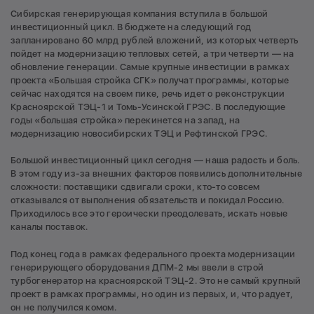
Сибирская генерирующая компания вступила в большой
инвестиционный цикл. В бюджете на следующий год
запланировано 60 млрд рублей вложений, из которых четверть
пойдет на модернизацию тепловых сетей, а три четверти — на
обновление генерации. Самые крупные инвестиции в рамках
проекта «Большая стройка СГК» получат программы, которые
сейчас находятся на своем пике, речь идет о реконструкции
Красноярской ТЭЦ-1 и Томь-Усинской ГРЭС. В последующие
годы «большая стройка» перекинется на запад, на
модернизацию новосибирских ТЭЦ и Рефтинской ГРЭС.
Большой инвестиционный цикл сегодня — наша радость и боль.
В этом году из-за внешних факторов появились дополнительные
сложности: поставщики сдвигали сроки, кто-то совсем
отказывался от выполнения обязательств и покидал Россию.
Приходилось все это героически преодолевать, искать новые
каналы поставок.
Под конец года в рамках федерального проекта модернизации
генерирующего оборудования ДПМ-2 мы ввели в строй
турбогенератор на красноярской ТЭЦ-2. Это не самый крупный
проект в рамках программы, но один из первых, и, что радует,
он не получился комом.