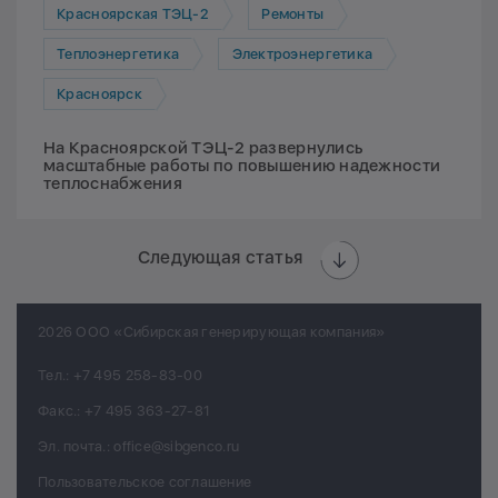
Красноярская ТЭЦ-2
Ремонты
Теплоэнергетика
Электроэнергетика
Красноярск
На Красноярской ТЭЦ-2 развернулись
масштабные работы по повышению надежности
теплоснабжения
Следующая статья
2026 ООО «Сибирская генерирующая компания»
Тел.:
+7 495 258-83-00
Факс.:
+7 495 363-27-81
Эл. почта.:
office@sibgenco.ru
Пользовательское соглашение