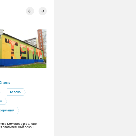
01.04.2026
бласть
СГК
Белово
Полезная информация
ти
Канал СГК стал доступен в мессендж
MAX
формация
м: в Кемерове и Белове
я отопительный сезон