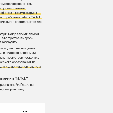
ам все устроено, тем
о у пользователя
ь об этом в комментариях —
т пробовать себя в TikTok.
лючать HR-специалистов для
утри набрало миллион
 это третье видео-
т аккаунт?
 то, чего не увидеть в
тьи и видео со сложными
жно, посмотрев несколько
ческого образования не
для коллег-экспертов, но и
пании в TikTok?
ресно мне?». Глядя на
и, которые пишут