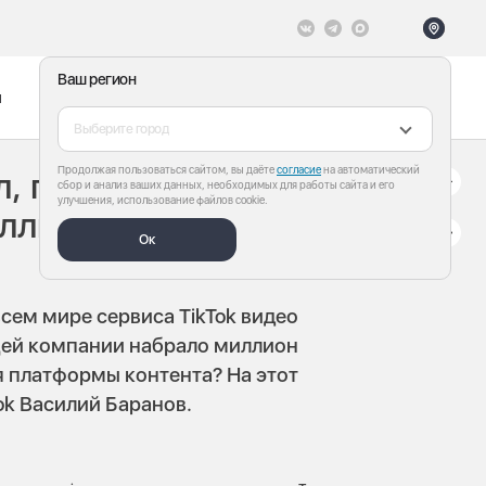
Ваш регион
ы
Меню
Все теги
Выберите город
Продолжая пользоваться сайтом, вы даёте
согласие
на автоматический
л, почему видео в
сбор и анализ ваших данных, необходимых для работы сайта и его
улучшения, использование файлов cookie.
иллионы
Ок
всем мире сервиса TikTok видео
щей компании набрало миллион
я платформы контента? На этот
ok Василий Баранов.