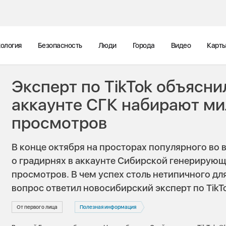
ология
Безопасность
Люди
Города
Видео
Карт
Эксперт по TikTok объясни
аккаунте СГК набирают м
просмотров
В конце октября на просторах популярного во 
о градирнях в аккаунте Сибирской генерирую
просмотров. В чем успех столь нетипичного дл
вопрос ответил новосибирский эксперт по TikT
От первого лица
Полезная информация