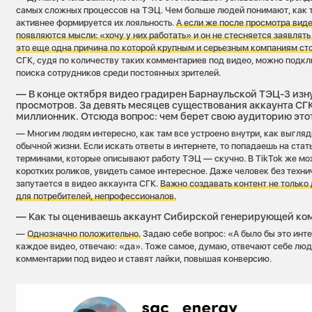
самых сложных процессов на ТЭЦ. Чем больше людей понимают, как т
активнее формируется их лояльность.
А если же после просмотра виде
появляются мысли: «хочу у них работать» и он не стесняется заявлят
это еще одна причина по которой крупным и серьезным компаниям стои
СГК, судя по количеству таких комментариев под видео, можно подк
поиска сотрудников среди постоянных зрителей.
— В конце октября видео градирен Барнаульской ТЭЦ-3 изн
просмотров. За девять месяцев существования аккаунта СГК
миллионник. Отсюда вопрос: чем берет свою аудиторию это
— Многим людям интересно, как там все устроено внутри, как выглядит
обычной жизни. Если искать ответы в интернете, то попадаешь на ста
терминами, которые описывают работу ТЭЦ — скучно. В TikTok же мо
коротких роликов, увидеть самое интересное. Даже человек без техни
запутается в видео аккаунта СГК.
Важно создавать контент не только 
для потребителей, непрофессионалов.
— Как ты оцениваешь аккаунт Сибирской генерирующей ком
—
Однозначно положительно.
Задаю себе вопрос: «А было бы это инте
каждое видео, отвечаю: «да». Тоже самое, думаю, отвечают себе люд
комментарии под видео и ставят лайки, повышая конверсию.