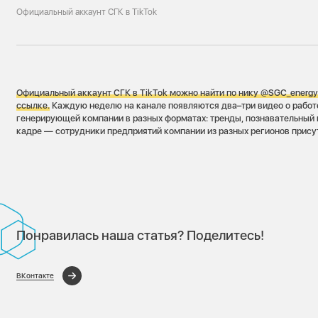
Официальный аккаунт СГК в TikTok
Официальный аккаунт СГК в TikTok можно найти по нику @SGC_energy 
ссылке
.
Каждую неделю на канале появляются два–три видео о работ
генерирующей компании в разных форматах: тренды, познавательный и
кадре — сотрудники предприятий компании из разных регионов прису
Понравилась наша статья? Поделитесь!
ВКонтакте