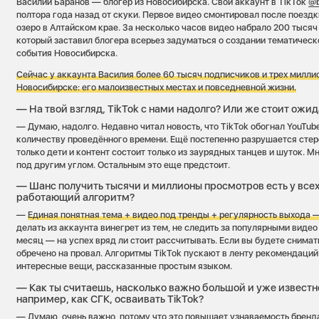
Василий Баранов — блогер из Новосибирска. Свой аккаунт в TikTok
@b
полтора года назад от скуки. Первое видео смонтировал после поезд
озеро в Алтайском крае. За несколько часов видео набрало 200 тысяч
который заставил блогера всерьез задуматься о создании тематическ
события Новосибирска.
Сейчас у аккаунта Василия более 60 тысяч подписчиков и трех миллио
Новосибирске: его малоизвестных местах и повседневной жизни.
— На твой взгляд, TikTok с нами надолго? Или же стоит ожи
— Думаю, надолго. Недавно читал новость, что TikTok обогнал YouTub
количеству проведённого времени. Ещё постепенно разрушается стере
только дети и контент состоит только из заурядных танцев и шуток. М
под другим углом. Остальным это еще предстоит.
— Шанс получить тысячи и миллионы просмотров есть у всех
работающий алгоритм?
—
Единая понятная тема + видео под тренды + регулярность выхода —
делать из аккаунта винегрет из тем, не следить за популярными видео
месяц — на успех вряд ли стоит рассчитывать. Если вы будете снимать
обречено на провал. Алгоритмы TikTok пускают в ленту рекомендаци
интересные вещи, рассказанные простым языком.
— Как ты считаешь, насколько важно большой и уже известн
например, как СГК, осваивать TikTok?
— Думаю, очень важно, потому что это повышает узнаваемость бренда