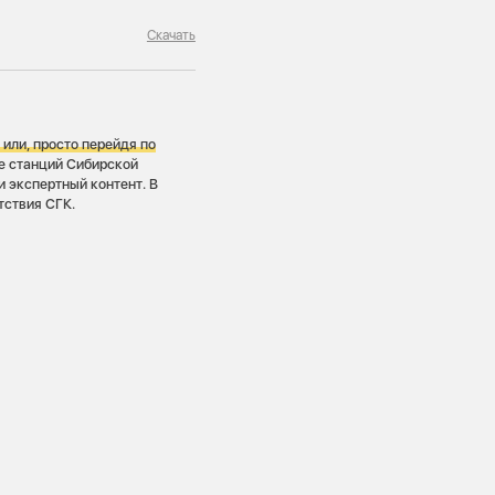
Скачать
или, просто перейдя по
е станций Сибирской
 экспертный контент. В
тствия СГК.