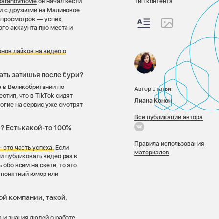
aranovmovie
он начал вести
Тип контента
ки с друзьями на Малиновое
 просмотров — успех,
ого аккаунта про места и
нов лайков на видео о
дать затишья после бури?
e в Великобритании по
Автор статьи:
отип, что в TikTok сидят
Лиана Конон
ногие на сервис уже смотрят
Все публикации автора
? Есть какой-то 100%
Правила использования
 это часть успеха.
Если
материалов
 и публиковать видео раз в
 обо всем на свете, то это
й понятный юмор или
ой компании, такой,
 и знания людей о работе