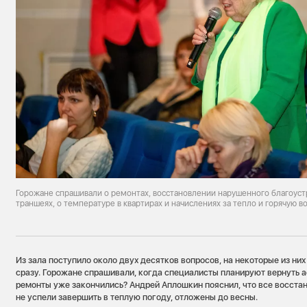
Горожане спрашивали о ремонтах, восстановлении нарушенного благоуст
траншеях, о температуре в квартирах и начислениях за тепло и горячую в
Из зала поступило около двух десятков вопросов, на некоторые из ни
сразу. Горожане спрашивали, когда специалисты планируют вернуть ас
ремонты уже закончились? Андрей Аплошкин пояснил, что все восста
не успели завершить в теплую погоду, отложены до весны.