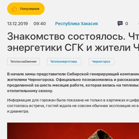
Популярное
13.12.2019
09:40
Республика Хакасия
Комме
0
Знакомство состоялось. Ч
энергетики СГК и жители 
Теплоснабжение
Теплоэнергетика
Черногорск
В начале зимы представители Сибирской генерирующей компании
жителями Черногорска. Официально познакомились и рассказал
проделанной за шесть месяцев работе, которая велась на тепловых
отопительному сезону.
Информация для горожан была показана не только в картинках и цифрах
состоялась встреча, гостей ждала не совсем обычная экспозиция из в
и диаметра.