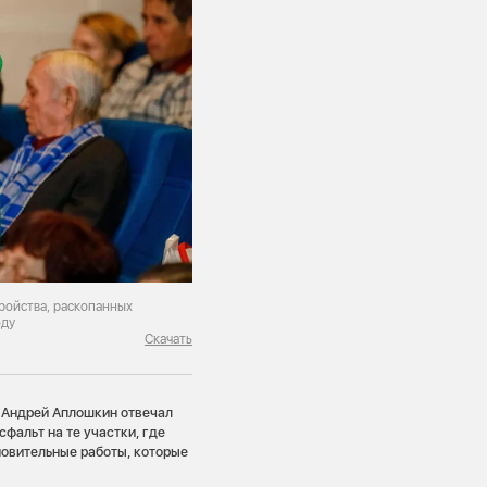
ройства, раскопанных
оду
Скачать
х Андрей Аплошкин отвечал
фальт на те участки, где
новительные работы, которые