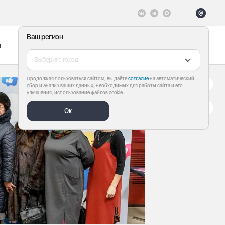
Ваш регион
ы
Меню
Все теги
Выберите город
Продолжая пользоваться сайтом, вы даёте
согласие
на автоматический
сбор и анализ ваших данных, необходимых для работы сайта и его
улучшения, использование файлов cookie.
Ок