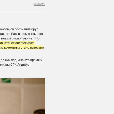
Скачать
ногов, он обозначил круг
о лет. Разговоры о том, что
елись около трех лет. Но
ия станет обслуживать
ие котельных стало известно
о сих пор, и за это время у
филиала СГК Андрею