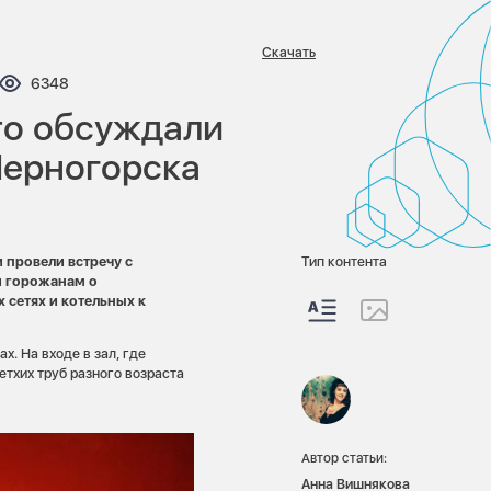
Скачать
нтариев:
Просмотров:
6348
то обсуждали
Черногорска
 провели встречу с
Тип контента
и горожанам о
 сетях и котельных к
. На входе в зал, где
етхих труб разного возраста
Автор статьи:
Анна Вишнякова