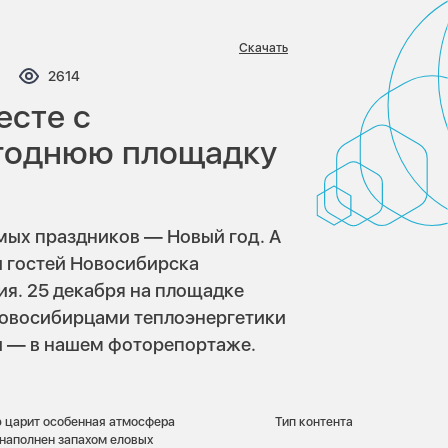
Скачать
ментариев:
Просмотров:
2614
есте с
огоднюю площадку
мых праздников — Новый год. А
и гостей Новосибирска
я. 25 декабря на площадке
новосибирцами теплоэнергетики
и — в нашем фоторепортаже.
ю царит особенная атмосфера
Тип контента
 наполнен запахом еловых