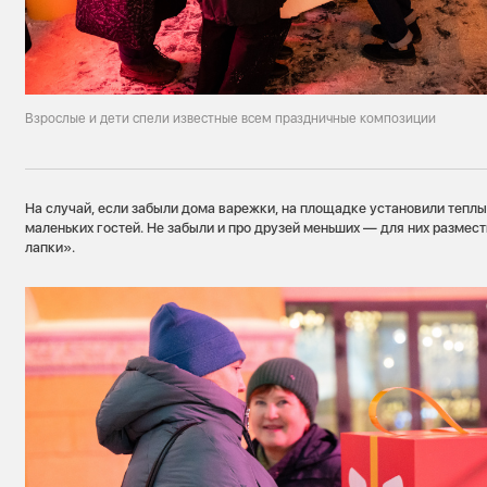
Взрослые и дети спели известные всем праздничные композиции
На случай, если забыли дома варежки, на площадке установили теплы
маленьких гостей. Не забыли и про друзей меньших — для них размес
лапки».