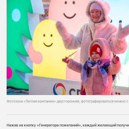
Фотозона «Теплая компания» двусторонняя, фотографироваться можно с
Нажав на кнопку «Генератора пожеланий», каждый желающий получи