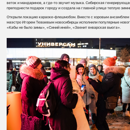
веток и мандаринов, а где-то звучит музыка. Сибирская генерирующ
преподнести подарок городу и создала на главной улице теплую зим
Открыли локацию караоке-флешмобом. Вместе с хоровым ансамблем
маэстро Игорем Тюваевым новосибирцы исполнили популярные новог
«Кабы не было зимы», «Синий иней», «Звенит январская вьюга».