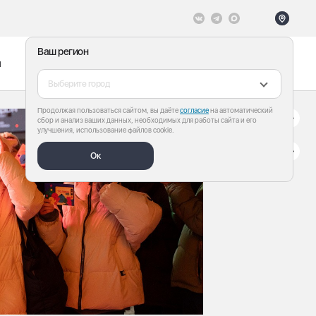
Ваш регион
ы
Меню
Все теги
Выберите город
Продолжая пользоваться сайтом, вы даёте
согласие
на автоматический
сбор и анализ ваших данных, необходимых для работы сайта и его
улучшения, использование файлов cookie.
Ок