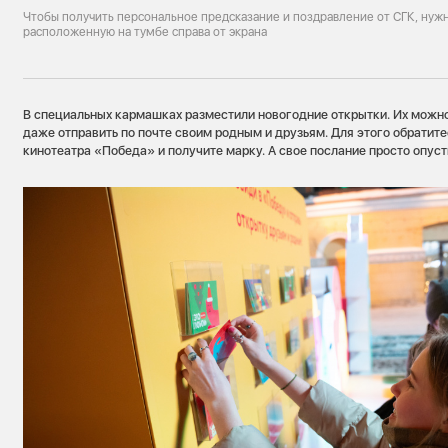
Чтобы получить персональное предсказание и поздравление от СГК, нужн
расположенную на тумбе справа от экрана
В специальных кармашках разместили новогодние открытки. Их можно 
даже отправить по почте своим родным и друзьям. Для этого обратит
кинотеатра «Победа» и получите марку. А свое послание просто опуст