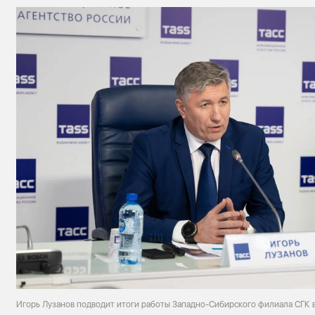
Игорь Лузанов подводит итоги работы Западно-Сибирского филиала СГК в