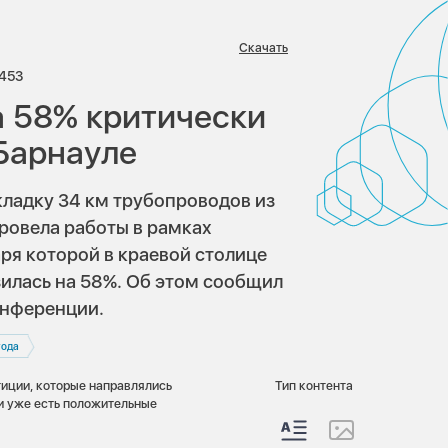
Скачать
ев:
росмотров:
453
а 58% критически
Барнауле
кладку 34 км трубопроводов из
ровела работы в рамках
я которой в краевой столице
илась на 58%. Об этом сообщил
онференции.
года
иции, которые направлялись
Тип контента
 и уже есть положительные