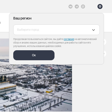
Ваш регион
ы
Меню
Все теги
Выберите город
Продолжая пользоваться сайтом, вы даёте
согласие
на автоматический
сбор и анализ ваших данных, необходимых для работы сайта и его
улучшения, использование файлов cookie.
Ок