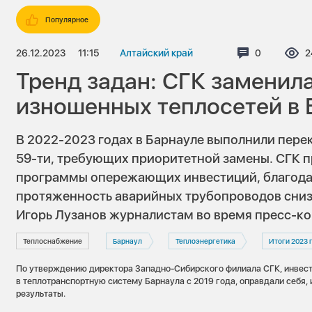
Популярное
26.12.2023
11:15
Алтайский край
Комментари
0
П
2
Тренд задан: СГК заменил
изношенных теплосетей в 
В 2022-2023 годах в Барнауле выполнили пере
59-ти, требующих приоритетной замены. СГК п
программы опережающих инвестиций, благодар
протяженность аварийных трубопроводов сниз
Игорь Лузанов журналистам во время пресс-к
Теплоснабжение
Барнаул
Теплоэнергетика
Итоги 2023 
По утверждению директора Западно-Сибирского филиала СГК, инвест
в теплотранспортную систему Барнаула с 2019 года, оправдали себя,
результаты.