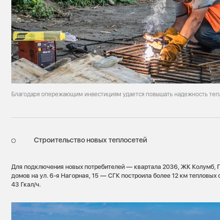
Благодаря опережающим инвестициям удается повышать надежность те
Строительство новых теплосетей
Для подключения новых потребителей — квартала 2036, ЖК Колумб, 
домов на ул. 6-я Нагорная, 15 — СГК построила более 12 км тепловых
43 Гкал/ч.