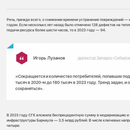
Речь, прежде всего, о снижении времени устранения повреждений — 
годом. Если несколько лет назад было отмечено 128 дефектов на тепл
подачи ресурса более шести часов, то в 2023 году — 94.
Игорь Лузанов
директор Западно-Сибирск
«Сокращается и количество потребителей, попавших под
тысяч в 2020-м до 180 тысяч в 2023 году. Тренд задан, и 
сохраняться».
В 2023 году СГК вложила беспрецедентную сумму в модернизацию и 
инфраструктуры Барнаула — 3,5 млрд рублей. В числе ключевых нап
четыре: