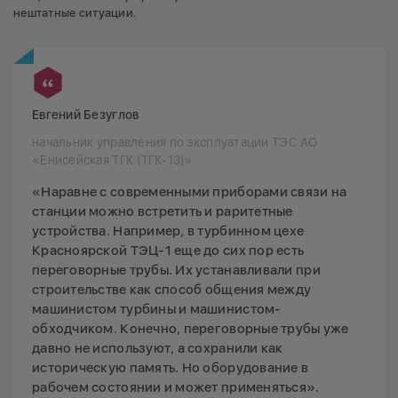
нештатные ситуации.
Евгений Безуглов
начальник управления по эксплуатации ТЭС АО
«Енисейская ТГК (ТГК-13)»
«Наравне с современными приборами связи на
станции можно встретить и раритетные
устройства. Например, в турбинном цехе
Красноярской ТЭЦ-1 еще до сих пор есть
переговорные трубы. Их устанавливали при
строительстве как способ общения между
машинистом турбины и машинистом-
обходчиком. Конечно, переговорные трубы уже
давно не используют, а сохранили как
историческую память. Но оборудование в
рабочем состоянии и может применяться».