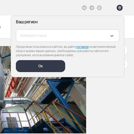
Ваш регион
ы
Меню
Все теги
Выберите город
Продолжая пользоваться сайтом, вы даёте
согласие
на автоматический
сбор и анализ ваших данных, необходимых для работы сайта и его
улучшения, использование файлов cookie.
Ок