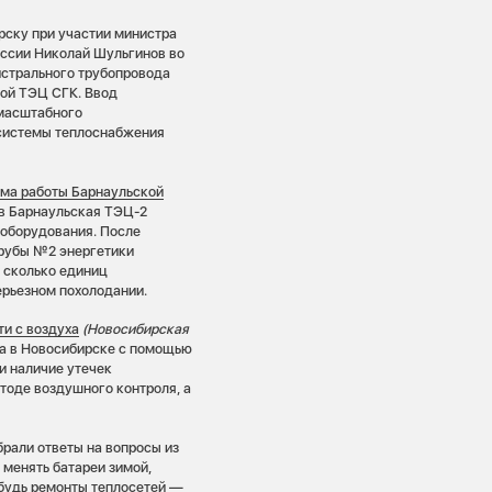
рску при участии министра
ссии Николай Шульгинов во
истрального трубопровода
ой ТЭЦ СГК. Ввод
масштабного
 системы теплоснабжения
ема работы Барнаульской
в Барнаульская ТЭЦ-2
оборудования. После
рубы №2 энергетики
 сколько единиц
ерьезном похолодании.
ти с воздуха
(Новосибирская
а в Новосибирске с помощью
и наличие утечек
тоде воздушного контроля, а
рали ответы на вопросы из
 менять батареи зимой,
ибудь ремонты теплосетей —