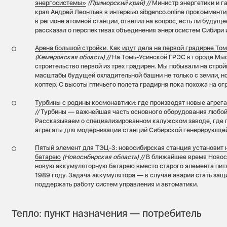
энергосистемы»
(Приморский край) //
Министр энергетики и 
края Андрей Леонтьев в интервью sibgenco.online прокомменти
в регионе атомной станции, ответил на вопрос, есть ли будуще
рассказал о перспективах объединения энергосистем Сибири 
Арена большой стройки. Как идут дела на первой градирне То
(Кемеровская область) //
На Томь-Усинской ГРЭС в городе Мыс
строительство первой из трех градирен. Мы побывали на стро
масштабы будущей охладительной башни не только с земли, но 
коптер. С высоты птичьего полета градирня пока похожа на ог
Турбины с родины космонавтики: где производят новые агрег
//
Турбины — важнейшая часть основного оборудования любой
Рассказываем о специализированном калужском заводе, где 
агрегаты для модернизации станций Сибирской генерирующе
Пятый элемент для ТЭЦ-3: новосибирская станция установит
батарею
(Новосибирская область) //
В ближайшее время Новос
новую аккумуляторную батарею вместо старого элемента пита
1989 году. Задача аккумулятора — в случае аварии стать защи
поддержать работу систем управления и автоматики.
Тепло: пункт назначения — потребитель