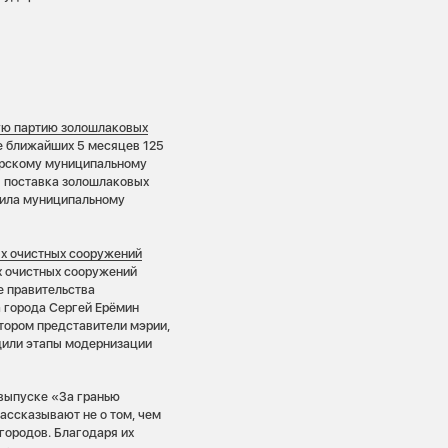
ую партию золошлаковых
е ближайших 5 месяцев 125
ирскому муниципальному
я поставка золошлаковых
узила муниципальному
х очистных сооружений
 очистных сооружений
 правительства
а города Сергей Ерёмин
тором представители мэрии,
дили этапы модернизации
выпуске «За гранью
ассказывают не о том, чем
 городов. Благодаря их