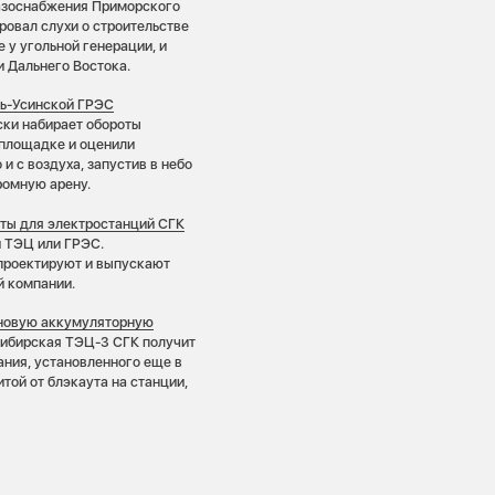
газоснабжения Приморского
ровал слухи о строительстве
е у угольной генерации, и
и Дальнего Востока.
мь-Усинской ГРЭС
ки набирает обороты
йплощадке и оценили
и с воздуха, запустив в небо
ромную арену.
аты для электростанций СГК
 ТЭЦ или ГРЭС.
проектируют и выпускают
й компании.
 новую аккумуляторную
ибирская ТЭЦ-3 СГК получит
ния, установленного еще в
той от блэкаута на станции,