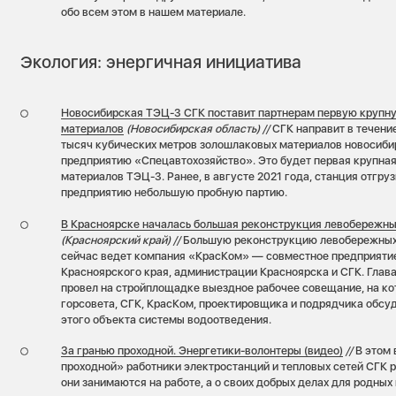
обо всем этом в нашем материале.
Экология: энергичная инициатива
Новосибирская ТЭЦ-3 СГК поставит партнерам первую крупн
материалов
(Новосибирская область) //
СГК направит в течени
тысяч кубических метров золошлаковых материалов новосиб
предприятию «Спецавтохозяйство». Это будет первая крупна
материалов ТЭЦ-3. Ранее, в августе 2021 года, станция отгр
предприятию небольшую пробную партию.
В Красноярске началась большая реконструкция левобережны
(Красноярский край) //
Большую реконструкцию левобережных
сейчас ведет компания «КрасКом» — совместное предприятие
Красноярского края, администрации Красноярска и СГК. Глав
провел на стройплощадке выездное рабочее совещание, на ко
горсовета, СГК, КрасКом, проектировщика и подрядчика обсу
этого объекта системы водоотведения.
За гранью проходной. Энергетики-волонтеры (видео)
//
В этом 
проходной» работники электростанций и тепловых сетей СГК р
они занимаются на работе, а о своих добрых делах для родных