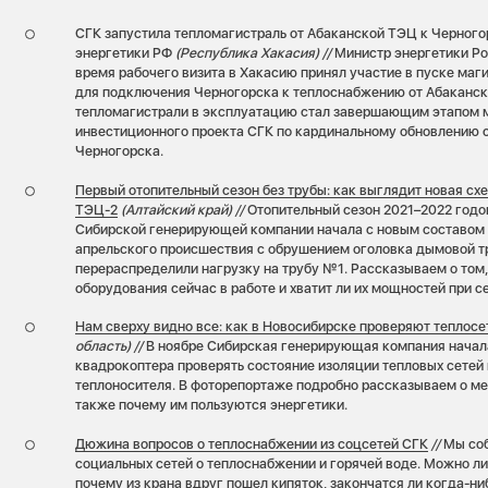
СГК запустила тепломагистраль от Абаканской ТЭЦ к Черного
энергетики РФ
(Республика Хакасия) //
Министр энергетики Ро
время рабочего визита в Хакасию принял участие в пуске маг
для подключения Черногорска к теплоснабжению от Абаканск
тепломагистрали в эксплуатацию стал завершающим этапом 
инвестиционного проекта СГК по кардинальному обновлению
Черногорска.
Первый отопительный сезон без трубы: как выглядит новая сх
ТЭЦ-2
(Алтайский край) //
Отопительный сезон 2021–2022 годо
Сибирской генерирующей компании начала с новым составом 
апрельского происшествия с обрушением оголовка дымовой т
перераспределили нагрузку на трубу №1. Рассказываем о том,
оборудования сейчас в работе и хватит ли их мощностей при с
Нам сверху видно все: как в Новосибирске проверяют теплосе
область) //
В ноябре Сибирская генерирующая компания начал
квадрокоптера проверять состояние изоляции тепловых сетей 
теплоносителя. В фоторепортаже подробно рассказываем о ме
также почему им пользуются энергетики.
Дюжина вопросов о теплоснабжении из соцсетей СГК
//
Мы соб
социальных сетей о теплоснабжении и горячей воде. Можно ли
почему из крана вдруг пошел кипяток, закончатся ли когда-н