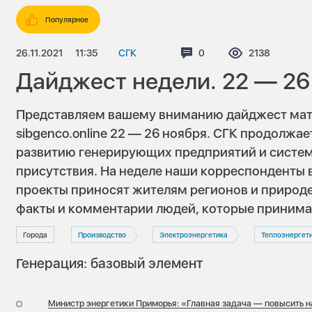
Популярное
26.11.2021
11:35
СГК
Комментариев:
0
Просмотров:
2138
Дайджест недели. 22 — 26
Представляем вашему вниманию дайджест мат
sibgenco.online 22 — 26 ноября. СГК продолжа
развитию генерирующих предприятий и систем
присутствия. На неделе наши корреспонденты в
проекты приносят жителям регионов и природе
факты и комментарии людей, которые принима
Города
Производство
Электроэнергетика
Теплоэнергет
Генерация: базовый элемент
Министр энергетики Приморья: «Главная задача — повысить 