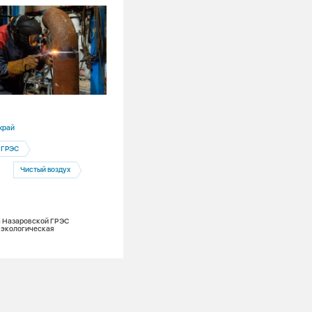
03.08.2026
край
Красноярский край
 ГРЭС
Ремонты
Канская ТЭЦ
Чистый воздух
Теплоэнергетика
Лето в разгаре: на Канской ТЭЦ меняю
тонну поверхностей нагрева и обновля
из 7 котлов для надежного теплоснаб
а Назаровской ГРЭС
зимой
 экологическая