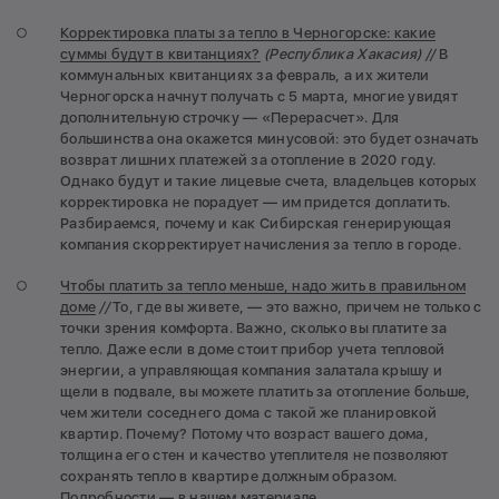
Корректировка платы за тепло в Черногорске: какие
суммы будут в квитанциях?
(Республика Хакасия) //
В
коммунальных квитанциях за февраль, а их жители
Черногорска начнут получать с 5 марта, многие увидят
дополнительную строчку — «Перерасчет». Для
большинства она окажется минусовой: это будет означать
возврат лишних платежей за отопление в 2020 году.
Однако будут и такие лицевые счета, владельцев которых
корректировка не порадует — им придется доплатить.
Разбираемся, почему и как Сибирская генерирующая
компания скорректирует начисления за тепло в городе.
Чтобы платить за тепло меньше, надо жить в правильном
доме
//
То, где вы живете, — это важно, причем не только с
точки зрения комфорта. Важно, сколько вы платите за
тепло. Даже если в доме стоит прибор учета тепловой
энергии, а управляющая компания залатала крышу и
щели в подвале, вы можете платить за отопление больше,
чем жители соседнего дома с такой же планировкой
квартир. Почему? Потому что возраст вашего дома,
толщина его стен и качество утеплителя не позволяют
сохранять тепло в квартире должным образом.
Подробности — в нашем материале.