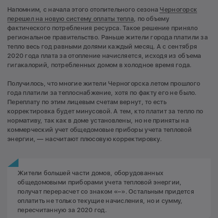
Напомним, с начала этого отопительного сезона
Черногорск
перешел на новую систему оплаты тепла
, по объему
фактического потребления ресурса. Такое решение приняло
региональное правительство. Раньше жители города платили за
тепло весь год равными долями каждый месяц. А с сентября
2020 года плата за отопление начисляется, исходя из объема
гигакалорий, потребленных домом в холодное время года.
Получилось, что многие жители Черногорска летом прошлого
года платили за теплоснабжение, хотя по факту его не было.
Переплату по этим лицевым счетам вернут, то есть
корректировка будет минусовой. А тем, кто платит за тепло по
нормативу, так как в доме установлены, но не приняты на
коммерческий учет общедомовые приборы учета тепловой
энергии, — насчитают плюсовую корректировку.
Жители большей части домов, оборудованных
общедомовыми приборами учета тепловой энергии,
получат перерасчет со знаком «–». Остальным придется
оплатить не только текущие начисления, но и сумму,
пересчитанную за 2020 год.