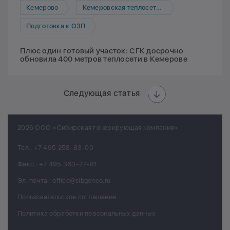
Кемерово
Кемеровская теплосетевая компания
Подготовка к ОЗП
Плюс один готовый участок: СГК досрочно
обновила 400 метров теплосети в Кемерове
Следующая статья
2026 ООО «Сибирская генерирующая компания»
Тел.:
+7 495 258-83-00
Факс.:
+7 495 363-27-81
Эл. почта.:
office@sibgenco.ru
Пользовательское соглашение
Политика обработки персональных данных