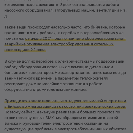
котельные тоже «вылетают». Здесь останавливается работа
насосного оборудования, тягодутьевых машин, вентиляции и т.
д.
Такие вещи происходят настолько часто, что бийчане, которые
проживают в этих районах, к перебоям энергоснабжения уже
привыкли:
с начала 2021 года по причине сбоя электропитания
аварийные отключения электрооборудования котельных
происходили 22 раза.
В случае долгих перебоев с электричеством мы поддерживали
работу оборудования котельных с помощью дизельных и
бензиновых генераторов. Но развертывание таких схем всегда
занимает много времени, а параметры теплоносителя
реагируют даже на малейшие отклонения в работе
оборудования стремительным снижением.
Приходится констатировать, что надежность малой энергетики
в Бийске во многом зависит от состояния электрических сетей.
Поэтому сейчас, накануне реализации больших проектов по
строительству новых БМК, мы обращаем внимание властей
Бийска и руководителей электросетевой компании на
существующие проблемы в электроснабжении наших объектов