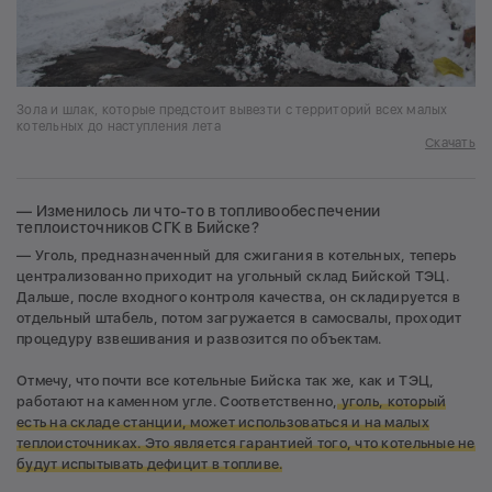
Зола и шлак, которые предстоит вывезти с территорий всех малых
котельных до наступления лета
Скачать
— Изменилось ли что-то в топливообеспечении
теплоисточников СГК в Бийске?
— Уголь, предназначенный для сжигания в котельных, теперь
централизованно приходит на угольный склад Бийской ТЭЦ.
Дальше, после входного контроля качества, он складируется в
отдельный штабель, потом загружается в самосвалы, проходит
процедуру взвешивания и развозится по объектам.
Отмечу, что почти все котельные Бийска так же, как и ТЭЦ,
работают на каменном угле. Соответственно,
уголь, который
есть на складе станции, может использоваться и на малых
теплоисточниках. Это является гарантией того, что котельные не
будут испытывать дефицит в топливе.