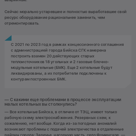
Сейчас морально устаревшее и полностью выработавшее свой
ресурс оборудование рациональнее заменить, чем
отремонтировать.
С 2021 по 2023 год в рамках концессионного соглашения
с администрацией города Бийска СГК намерена
построить взамен 20 действующих старых
теплоисточников 18 угольных и 2 газовые блочно-
модульные котельные (БМК). Еще 2 котельные будут
ликвидированы, а их потребители подключены к
контурам построенных БМК.
— С какими еще проблемами в процессе эксплуатации
малых котельных вы столкнулись?
— Все котельные Бийска, в отличие от ТЭЦ, имеют только
рабочую схему электроснабжения. Резервных схем, к
сожалению, нет вообще. Когда из-за погодных аномалий
возникают проблемы с подачей электричества в отдаленные
районы города: Заречье, нагорную часть, село Фоминское, —