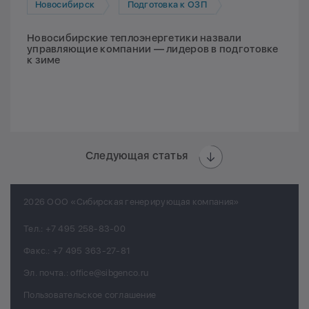
Новосибирск
Подготовка к ОЗП
Новосибирские теплоэнергетики назвали
управляющие компании — лидеров в подготовке
к зиме
Следующая статья
2026 ООО «Сибирская генерирующая компания»
Тел.:
+7 495 258-83-00
Факс.:
+7 495 363-27-81
Эл. почта.:
office@sibgenco.ru
Пользовательское соглашение