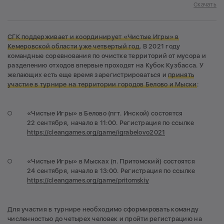
Скачать
СГК поддерживает и координирует «Чистые Игры»
в
Кемеровской области
уже четвертый г
од
. В 2021 году
командные соревнования по очистке территорий от мусора и
разделению отходов впервые проходят на Кубок Кузбасса. У
желающих есть еще время зарегистрироваться и
принять
участие в турнире на территории городов Белово и Мыски
:
«Чистые Игры» в Белово (пгт. Инской) состоятся
22 сентября, начало в 11:00. Регистрация по ссылке
https://cleangames.org/game/igrabelovo2021
«Чистые Игры» в Мысках (п. Притомский) состоятся
24 сентября, начало в 13:00. Регистрация по ссылке
https://cleangames.org/game/pritomskiy
Для участия в турнире необходимо сформировать команду
численностью до четырех человек и пройти регистрацию на