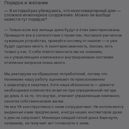
Порядок и желание
— В который раз убеждаюсь, что многоквартирный дом —
сложное инженерное сооружение. Можно ли вообще
навести тут порядок?
— Только если все жильцы дома будут в этом заинтересованы.
Приведите все в соответствие с проектом, поставьте расчетное
сужающее устройство, промойте систему от накипи — и уже
будет сделано много. А заинтересованность, похоже, есть
только у нас. С себя ответственность мы не снимаем,
но к управляющим компаниям и внутридомовым системам
отопления вопросов очень много.
Мы реагируем на обращения потребителей, потому что
понимаем: нашу работу оценивают по прикосновению
к радиатору в квартире. Хотя наша обязанность — довести
необходимое количество энергии при определенной погоде
до дома. А за то, что внутри, отвечает управляющая компания,
нанятая собственниками жилья.
Не все УК конструктивно с нами сотрудничают. Не исполняются
выданные нами предписания, иногда наших инспекторов даже
в дом не запускают. Минимум каждый пятый дом в Барнауле,
например, не получает акт готовности к зиме.