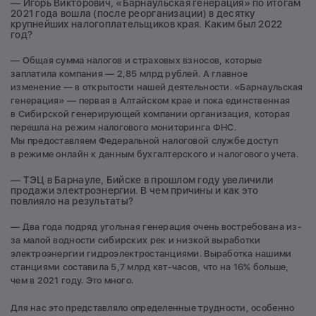
— Игорь Викторович, «Барнаульская генерация» по итогам
2021 года вошла (после реорганизации) в десятку
крупнейших налогоплательщиков края. Каким был 2022
год?
— Общая сумма налогов и страховых взносов, которые
заплатила компания — 2,85 млрд рублей. А главное
изменение — в открытости нашей деятельности. «Барнаульская
генерация» — первая в Алтайском крае и пока единственная
в Сибирской генерирующей компании организация, которая
перешла на режим налогового мониторинга ФНС.
Мы предоставляем Федеральной налоговой службе доступ
в режиме онлайн к данным бухгалтерского и налогового учета.
— ТЭЦ в Барнауле, Бийске в прошлом году увеличили
продажи электроэнергии. В чем причины и как это
повлияло на результаты?
— Два года подряд угольная генерация очень востребована из-
за малой водности сибирских рек и низкой выработки
электроэнергии гидроэлектростанциями. Выработка нашими
станциями составила 5,7 млрд квт-часов, что на 16% больше,
чем в 2021 году. Это много.
Для нас это представляло определенные трудности, особенно