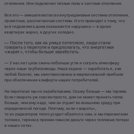
отопления. Или подключил теплые полы к системе отопления.
Все это — вмешательство во внутридомовые системы отопления,
проектные, рассчитанные системы. И это приводит к тому, что
вся гидравлика дома оказывается нарушена — в одних
квартирах жарко, в других холодно.
— После того, как на улице потеплело, люди стали
говорить о перетопе и предполагать, что энергетики
«жарят», чтобы больше заработать.
— У нас нет цели сжечь побольше угля и согреть атмосферу
через наши трубопроводы. Наша задача — заработать и, как
любой бизнес, мы заинтересованы в маржинальной прибыли
при обеспечении комфорта наших потребителей.
На перетопах мы не зарабатываем. Скажу больше — мы теряем.
Если говорить уж совсем просто, дом не может принять тепла
больше, чем ему надо, чем он отдает во внешнюю среду при
определенной погоде. Поэтому, если «жарить»,
то из радиаторов тепло уходит обратно к нам, и мы пережигаем
топливо, теряем в прямом смысле деньги через тепловые потери
в наших сетях.