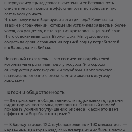
в первую очередь надежность системы и ее безопасность,
снизить риски, повысить эффективность, не забывая и про
эстетическую часть.
Что мы получили в Барнауле за эти три года? Количество
аварий и ограничений, которые мы устраняем за шесть и более
часов, сокращается, а это один из критериев в ценовой зоне.
И это объективный факт. Второй факт. Мы существенно
сократили сроки ограничения горячей воды у потребителей
и в Барнауле, и в Бийске.
Но главный показатель — это количество потребителей,
которым мы ограничили подачу ресурса. Это хорошо
фиксируется диспетчерскими службами. Этот показатель
планомерно, от одного отопительного сезона к другому,
снижается.
Потери и общественность
— Вы призываете общественность подсказывать, где они
видят пар из-под земли, проталины. Отличный способ
показать усилия по улучшению бизнеса. Какой это дает
эффект для борьбы с потерями?
— В Барнауле около 12% трубопроводов, или 190 километров, —
надземные. Два года назад 72 километра из них были в плохом