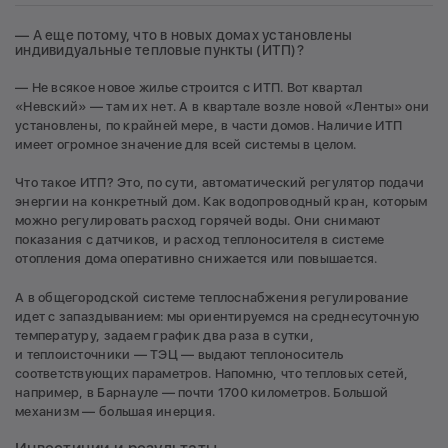
— А еще потому, что в новых домах установлены
индивидуальные тепловые пункты (ИТП)?
— Не всякое новое жилье строится с ИТП. Вот квартал
«Невский» — там их нет. А в квартале возле новой «Ленты» они
установлены, по крайней мере, в части домов. Наличие ИТП
имеет огромное значение для всей системы в целом.
Что такое ИТП? Это, по сути, автоматический регулятор подачи
энергии на конкретный дом. Как водопроводный кран, которым
можно регулировать расход горячей воды. Они снимают
показания с датчиков, и расход теплоносителя в системе
отопления дома оперативно снижается или повышается.
А в общегородской системе теплоснабжения регулирование
идет с запаздыванием: мы ориентируемся на среднесуточную
температуру, задаем график два раза в сутки,
и теплоисточники — ТЭЦ — выдают теплоноситель
соответствующих параметров. Напомню, что тепловых сетей,
например, в Барнауле — почти 1700 километров. Большой
механизм — большая инерция.