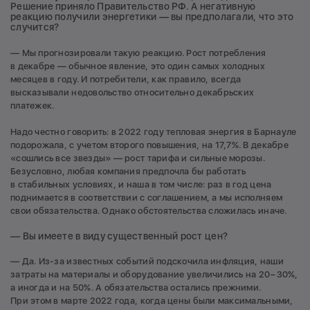
Решение приняло Правительство РФ. А негативную
реакцию получили энергетики — вы предполагали, что это
случится?
— Мы прогнозировали такую реакцию. Рост потребления
в декабре — обычное явление, это один самых холодных
месяцев в году. И потребители, как правило, всегда
высказывали недовольство относительно декабрьских
платежек.
Надо честно говорить: в 2022 году тепловая энергия в Барнауле
подорожала, с учетом второго повышения, на 17,7%. В декабре
«сошлись все звезды» — рост тарифа и сильные морозы.
Безусловно, любая компания предпочла бы работать
в стабильных условиях, и наша в том числе: раз в год цена
поднимается в соответствии с соглашением, а мы исполняем
свои обязательства. Однако обстоятельства сложилась иначе.
— Вы имеете в виду существенный рост цен?
— Да. Из-за известных событий подскочила инфляция, наши
затраты на материалы и оборудование увеличились на 20−30%,
а иногда и на 50%. А обязательства остались прежними.
При этом в марте 2022 года, когда цены были максимальными,