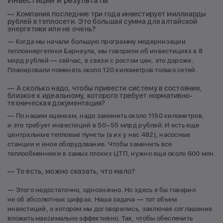
Инвестиции и результаты
— Компания последние три года инвестирует миллиарды
рублей в теплосети. Это большая сумма для алтайской
энергетики или не очень?
— Когда мы начали большую программу модернизации
теплоэнергетики Барнаула, мы говорили об инвестициях в 8
млрд рублей — сейчас, в связи с ростом цен, это дороже.
Планировали поменять около 120 километров только сетей.
— А сколько надо, чтобы привести систему в состояние,
близкое к идеальному, которого требует нормативно-
техническая документация?
— По нашим оценкам, надо заменить около 1150 километров,
и это требует инвестиций в 50−55 млрд рублей. И есть еще
центральные тепловые пункты (а их у нас 482), насосные
станции и иное оборудование. Чтобы заменить все
теплообменники в самых плохих ЦТП, нужно еще около 600 млн.
— То есть, можно сказать, что мало?
— Этого недостаточно, однозначно. Но здесь я бы говорил
не об абсолютных цифрах. Наша задача — тот объем
инвестиций, о котором мы договорились, заключая соглашение
вложить максимально эффективно. Так, чтобы обеспечить