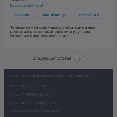
Красноярский край
Экология
Чистый воздух
СМИ об СГК
Телеканал «Енисей» выпустил специальный
репортаж о том, как энергетики улучшают
экологию Красноярского края
Следующая статья
2026 ООО «Сибирская генерирующая компания»
Тел.:
+7 495 258-83-00
Факс.:
+7 495 363-27-81
Эл. почта.:
office@sibgenco.ru
Пользовательское соглашение