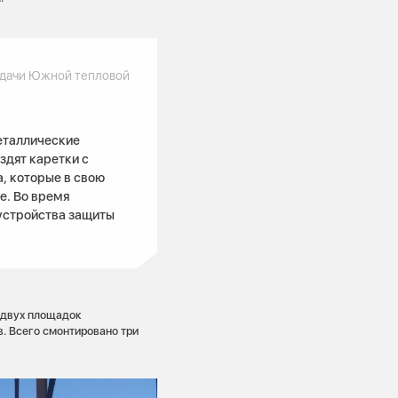
одачи Южной тепловой
еталлические
здят каретки с
, которые в свою
е. Во время
устройства защиты
е двух площадок
. Всего смонтировано три