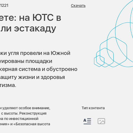
иев:
Просмотров:
1221
Скачать
ете: на ЮТС в
ли эстакаду
ки угля провели на Южной
руированы площадки
керная система и обустроено
защиту жизни и здоровья
тизма.
и уделяют особое внимание,
Тип контента
 с высоты. Реконструкция
на по инвестиционной
ения» и «Безопасная высота