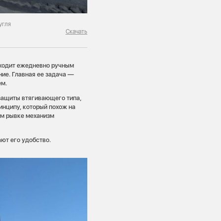
угля
Скачать
сходит ежедневно ручным
ие. Главная ее задача —
ем.
защиты втягивающего типа,
инципу, который похож на
ом рывке механизм
ют его удобство.