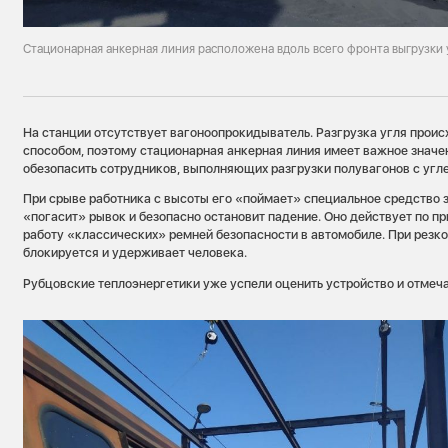
Стационарная анкерная линия расположена вдоль всего фронта выгрузки 
На станции отсутствует вагоноопрокидыватель. Разгрузка угля прои
способом, поэтому стационарная анкерная линия имеет важное значен
обезопасить сотрудников, выполняющих разгрузки полувагонов с угл
При срыве работника с высоты его «поймает» специальное средство 
«погасит» рывок и безопасно остановит падение. Оно действует по пр
работу «классических» ремней безопасности в автомобиле. При резк
блокируется и удерживает человека.
Рубцовские теплоэнергетики уже успели оценить устройство и отмеча