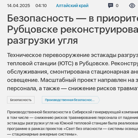
14.04.2025
04:10
Алтайский край
Комментар
0
Безопасность — в приорит
Рубцовске реконструирова
разгрузки угля
Техническое перевооружение эстакады разгруз
тепловой станции (ЮТС) в Рубцовске. Реконст
обслуживания, смонтирована стационарная ан
освещение. Масштабный проект направлен на 
персонала, а также — снижение рисков травма
Безопасность
Производственная безопасность
Производственной безопасности в Сибирской генерирующей компани
в том числе — снижению рисков травмирования персонала от падения
эстакады разгрузки угля на Южной тепловой станции была реализова
программе в рамках проектов «Свет без опасности — системы освещ
— стационарные анкерные системы».