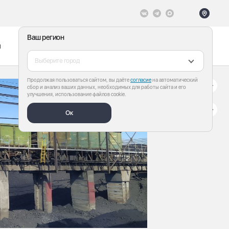
Ваш регион
ы
Меню
Все теги
Выберите город
Продолжая пользоваться сайтом, вы даёте
согласие
на автоматический
сбор и анализ ваших данных, необходимых для работы сайта и его
улучшения, использование файлов cookie.
Ок