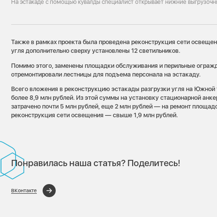
На эстакаде с помощью кувалды специалист открывает нижние выгрузочн
Также в рамках проекта была проведена реконструкция сети освещен
угля дополнительно сверху установлены 12 светильников.
Помимо этого, заменены площадки обслуживания и перильные огражд
отремонтировали лестницы для подъема персонала на эстакаду.
Всего вложения в реконструкцию эстакады разгрузки угля на Южной 
более 8,9 млн рублей. Из этой суммы на установку стационарной анк
затрачено почти 5 млн рублей, еще 2 млн рублей — на ремонт площад
реконструкция сети освещения — свыше 1,9 млн рублей.
Понравилась наша статья? Поделитесь!
ВКонтакте