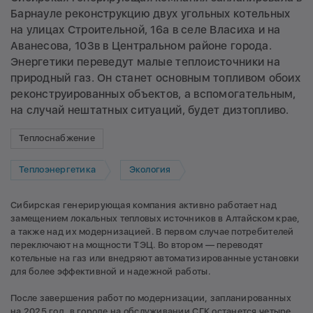
Барнауле реконструкцию двух угольных котельных
на улицах Строительной, 16а в селе Власиха и на
Аванесова, 103в в Центральном районе города.
Энергетики переведут малые теплоисточники на
природный газ. Он станет основным топливом обоих
реконструированных объектов, а вспомогательным,
на случай нештатных ситуаций, будет дизтопливо.
Теплоснабжение
Теплоэнергетика
Экология
Сибирская генерирующая компания активно работает над
замещением локальных тепловых источников в Алтайском крае,
а также над их модернизацией. В первом случае потребителей
переключают на мощности ТЭЦ. Во втором — переводят
котельные на газ или внедряют автоматизированные установки
для более эффективной и надежной работы.
После завершения работ по модернизации, запланированных
на 2025 год, в городе на обслуживании СГК останется четыре