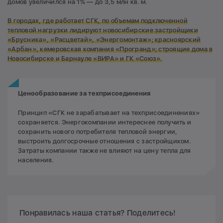
домов увеличился на 1% — до 3,5 млн кв. м.
В городах, где работает СГК, по объемам подключенной
тепловой нагрузки лидируют новосибирские застройщики
«Брусника», «Расцветай», «Энергомонтаж»; красноярский
«Арбан», кемеровская компания «Програнд»; строящие дома в
Новосибирске и Барнауле «ВИРА» и ГК «Союз».
Ценообразование за техприсоединения
Принцип «СГК не зарабатывает на техприсоединениях»
сохраняется. Энергокомпании интереснее получить и
сохранить нового потребителя тепловой энергии,
выстроить долгосрочные отношения с застройщиком.
Затраты компании также не влияют на цену тепла для
населения.
Понравилась наша статья? Поделитесь!