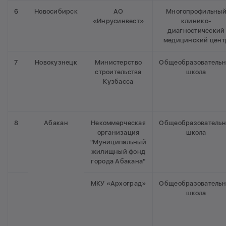
6
Новосибирск
АО
Многопрофильны
«Инрусинвест»
клинико-
диагностический
медицинский цент
7
Новокузнецк
Министерство
Общеобразовательн
строительства
школа
Кузбасса
8
Абакан
Некоммерческая
Общеобразовательн
организация
школа
"Муниципальный
жилищный фонд
города Абакана"
МКУ «Архоград»
Общеобразовательн
школа