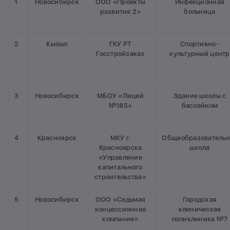
1
Новосибирск
ООО «Проекты
Инфекционная
развития 2»
больница
2
Кызыл
ГКУ РТ
Спортивно-
Госстройзаказ
культурный центр
3
Новосибирск
МБОУ «Лицей
Здание школы с
№185»
бассейном
4
Красноярск
МКУ г.
Общеобразовательн
Красноярска
школа
«Управление
капитального
строительства»
5
Новосибирск
ООО «Седьмая
Городская
концессионная
клиническая
компания»
поликлиника №7