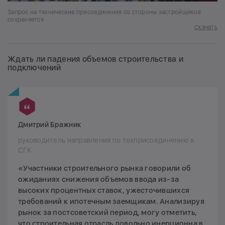
Запрос на технические присоединения со стороны застройщиков
сохраняется
Скачать
Ждать ли падения объемов строительства и
подключений
Дмитрий Бражник
руководитель направления по техприсоединению в
СГК
«Участники строительного рынка говорили об
ожиданиях снижения объемов ввода из-за
высоких процентных ставок, ужесточившихся
требований к ипотечным заемщикам. Анализируя
рынок за постсоветский период, могу отметить,
что строительная отрасль довольно инерционна в