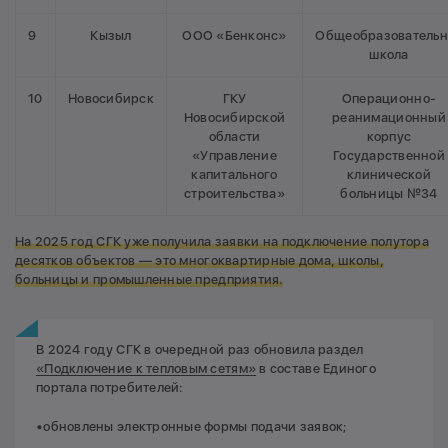
9
Кызыл
ООО «Бенконс»
Общеобразовательн
школа
10
Новосибирск
ГКУ
Операционно-
Новосибирской
реанимационный
области
корпус
«Управление
Государственной
капитального
клинической
строительства»
больницы №34
На 2025 год СГК уже получила заявки на подключение полутора
десятков объектов — это многоквартирные дома, школы,
больницы и промышленные предприятия.
В 2024 году СГК в очередной раз обновила раздел
«Подключение к тепловым сетям»
в составе Единого
портала потребителей:
•обновлены электронные формы подачи заявок;